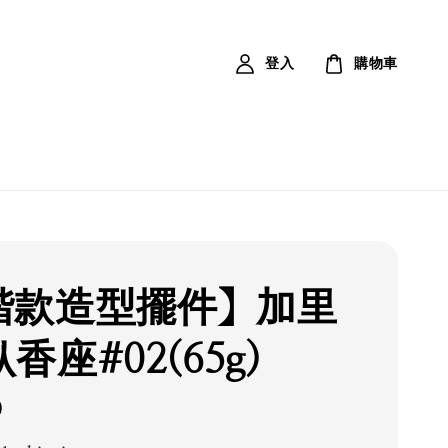
登入
購物車
階款造型擺件】加里
香座#02(65g)
0