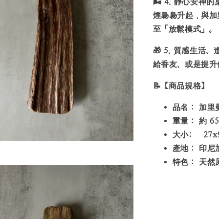
🌬️
4.
靜心安神的
煙裊裊升起，與加
至「放鬆模式」。
🎁
5.
質感生活、
給香友、或是提升
📝
【商品規格】
品名：
加里曼
重量：
約 65
大小: 27x
產地：
印尼
特色：
天然