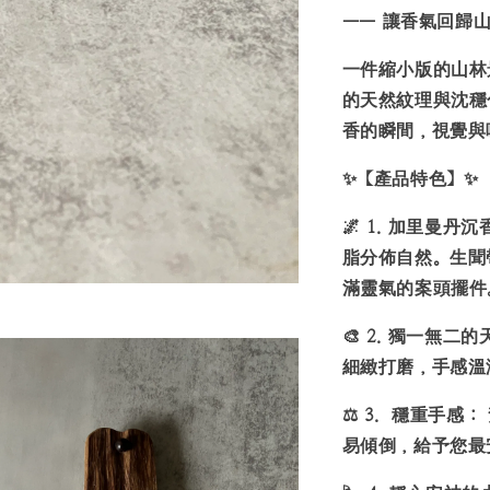
——
讓香氣回歸山
一件縮小版的山林
的天然紋理與沈穩
香的瞬間，視覺與
✨
【產品特色】
✨
🌌
1.
加里曼丹沉
脂分佈自然。生聞
滿靈氣的案頭擺件
🎨
2.
獨一無二的
細緻打磨，手感溫
⚖️
3.
穩重手感：
易傾倒，給予您最