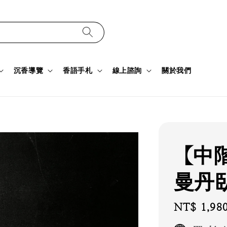
沉香導覽
香語手札
線上諮詢
關於我們
【中
曼丹臥
Regular
NT$ 1,98
price