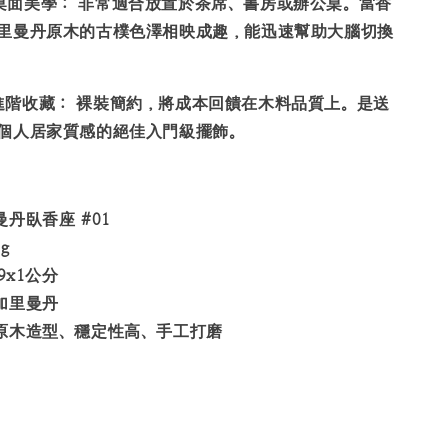
桌面美學：
非常適合放置於茶席、書房或辦公桌。當香
里曼丹原木的古樸色澤相映成趣，能迅速幫助大腦切換
進階收藏：
裸裝簡約，將成本回饋在木料品質上。是送
個人居家質感的絕佳入門級擺飾。
丹臥香座 #01
g
9x1公分
加里曼丹
原木造型、穩定性高、手工打磨