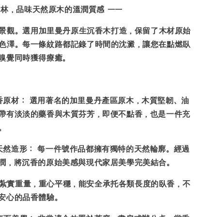
林，品味天然原木的溫潤質感 ——
景觀。選用
加里曼丹原生沉香木
打造，保留了木材原始
色澤。每一條紋路都記錄了時間的沈澱，讓您在點燃臥
嗅覺同時獲得療癒。
香原材：
選用著名的加里曼丹產區原木，木質堅韌、油
帶有淡淡的藥香與木質芬芳，即便不點香，也是一件充
。
天然造形：
每一件號作品都擁有獨特的天然輪廓。經過
潤，將沉香的原始美感與現代家居美學完美結合。
紮實重量，重心平穩，能安全承托各類長度的臥香，不
安心的品香體驗。