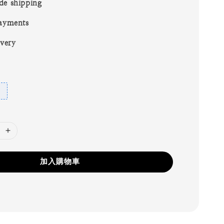
de shipping
ayments
ivery
加入購物車