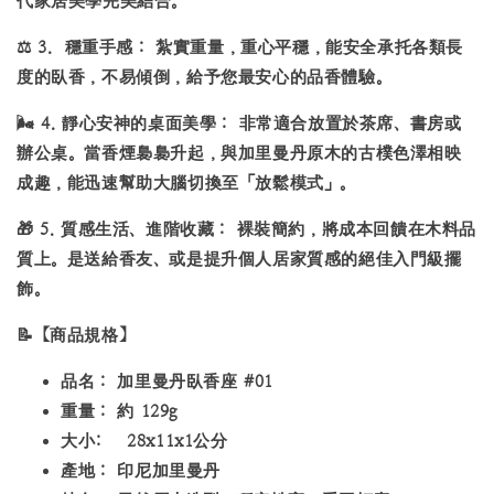
代家居美學完美結合。
⚖️
3.
穩重手感：
紮實重量，重心平穩，能安全承托各類長
度的臥香，不易傾倒，給予您最安心的品香體驗。
🌬️
4.
靜心安神的桌面美學：
非常適合放置於茶席、書房或
辦公桌。當香煙裊裊升起，與加里曼丹原木的古樸色澤相映
成趣，能迅速幫助大腦切換至「放鬆模式」。
🎁
5.
質感生活、進階收藏：
裸裝簡約，將成本回饋在木料品
質上。是送給香友、或是提升個人居家質感的絕佳入門級擺
飾。
📝
【商品規格】
品名：
加里曼丹臥香座 #01
重量：
約 129g
大小: 28x11x1公分
產地：
印尼加里曼丹