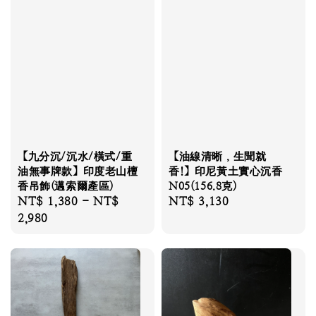
【九分沉/沉水/橫式/重
【油線清晰，生聞就
油無事牌款】印度老山檀
香!】印尼黃土實心沉香
香吊飾(邁索爾產區)
N05(156.8克)
Regular
NT$ 1,380
-
NT$
Regular
NT$ 3,130
price
2,980
price