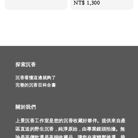
Regular
NT$ 1,300
price
探索沉香
沉香看懂這邊就夠了
完整的沉香百科全書
關於我們
上景沉香工作室是您的沉香收藏好夥伴。提供來自產
區直送的野生沉香，純淨原始，由專業鏡頭拍攝。無
論是平價款還是高端收藏品，讓您在家輕鬆挑選，發