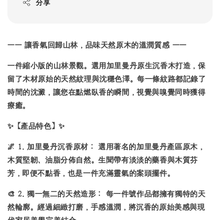
分享
——
讓香氣回歸山林，品味天然原木的溫潤質感 ——
一件縮小版的山林景觀。選用
加里曼丹原生沉香木
打造，保
留了木材原始的天然紋理與沈穩色澤。每一條紋路都記錄了
時間的沈澱，讓您在點燃臥香的瞬間，視覺與嗅覺同時獲得
療癒。
✨
【產品特色】
✨
🌌
1.
加里曼丹沉香原材：
選用著名的加里曼丹產區原木，
木質堅韌、油脂分佈自然。生聞帶有淡淡的藥香與木質芬
芳，即便不點香，也是一件充滿靈氣的案頭擺件。
🎨
2.
獨一無二的天然造形：
每一件號作品都擁有獨特的天
然輪廓。經過細緻打磨，手感溫潤，將沉香的原始美感與現