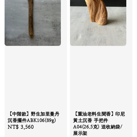
【中階款】野生加里曼丹
【重油老料生聞香】印尼
沉香擺件ABK106(89g)
黃土沉香 手把件
Regular
NT$ 3,560
A04(26.5克) 送收納袋/
展示架
price