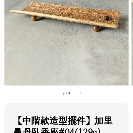
1
/
9
【中階款造型擺件】加里
曼丹臥香座#04(129g)