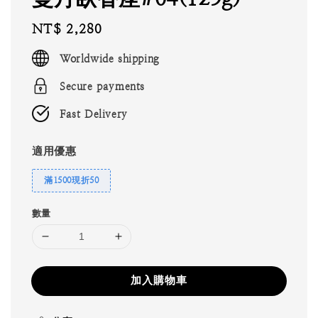
Regular
NT$ 2,280
price
Worldwide shipping
Secure payments
Fast Delivery
適用優惠
滿1500現折50
數量
加入購物車