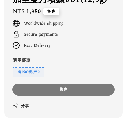
Regular
NT$ 1,980
售完
price
Worldwide shipping
Secure payments
Fast Delivery
適用優惠
滿1500現折50
售完
分享