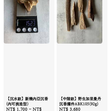
【沉水款】新幾內亞沉香
【中階款】野生加里曼丹
(內可挑造型)
沉香擺件ABK105(92g)
Regular
NT$ 1,700
-
NT$
Regular
NT$ 3,680