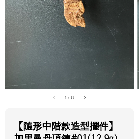
1
/
11
【隨形中階款造型擺件】
加里曼丹項鍊#01(12.9g)