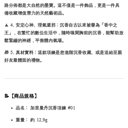
路分佈都是大自然的墨寶。這不僅是一件飾品，更是一件具
備收藏增值潛力的天然藝術品。
🧘
4. 安定心神、理氣避邪：
沉香自古以來被譽為「香中之
王」，在繁忙的數位生活中，隨時嗅聞胸前的沉香，能幫助放
鬆緊繃的神經，平衡體內氣場。
🎁
5. 真材實料：
這款項鍊是您進階沉香收藏、或是送給至親
好友最體面的禮物。
📝【商品規格】
品名：
加里曼丹沉香項鍊 #01
重量：
約 12.9g