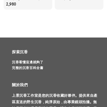
price
2,980
price
探索沉香
沉香看懂這邊就夠了
完整的沉香百科全書
關於我們
上景沉香工作室是您的沉香收藏好夥伴。提供來自產
區直送的野生沉香，純淨原始，由專業鏡頭拍攝。無