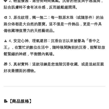
💎
2. 輕盈優雅：
適合長時間佩戴。沉香的密度與手感溫潤，
貼合肌膚時不會有冰冷感，反而越戴越潤澤。
🎨
3. 原生紋理，獨一無二：
每一顆原木珠（或隨形件）的油
路分佈都是大自然的墨寶。這不僅是一件飾品，更是一件具
備收藏增值潛力的天然藝術品。
🧘
4. 安定心神、理氣避邪：
沉香自古以來被譽為「香中之
王」，在繁忙的數位生活中，隨時嗅聞胸前的沉香，能幫助放
鬆緊繃的神經，平衡體內氣場。
🎁
5. 真材實料：
這款項鍊是您進階沉香收藏、或是送給至親
好友最體面的禮物。
📝【商品規格】