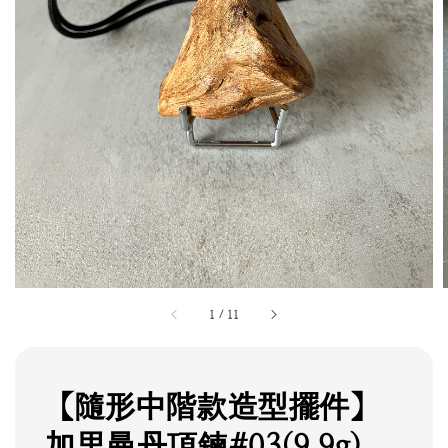
1
/
11
【隨形中階款造型擺件】
加里曼丹項鍊#03(9.9g)