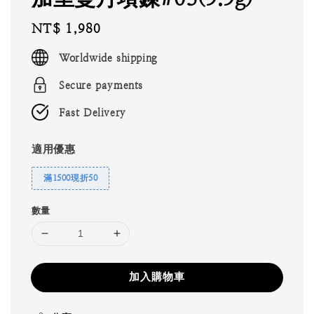
Regular
NT$ 1,980
price
Worldwide shipping
Secure payments
Fast Delivery
適用優惠
滿1500現折50
數量
加入購物車