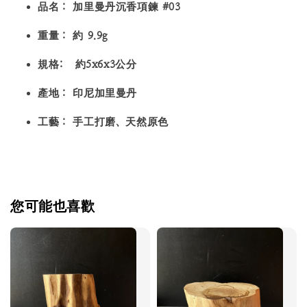
品名：
加里曼丹沉香項鍊 #03
重量：
約 9.9g
規格: 約5x6x3公分
產地：
印尼加里曼丹
工藝：
手工打磨、天然原色
您可能也喜歡