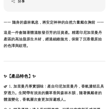
分享
—— 隨身的森林氣息，將安定神神的自然力量戴在胸前 ——
這是一件會隨著體溫散發芬芳的活資產。精選印尼加里曼丹
產區的高油脂原生木材，經過細緻拋光，保留了沉香最原始
的色澤與紋理。
✨【產品特色】✨
🌿
1. 加里曼丹厚實韻味：
產自印尼加里曼丹，香氣濃郁且具
穿透力。生聞帶有淡淡的藥草香與森林木韻，隨著佩戴者的
體溫變化，香氣層次會更加深邃感人。