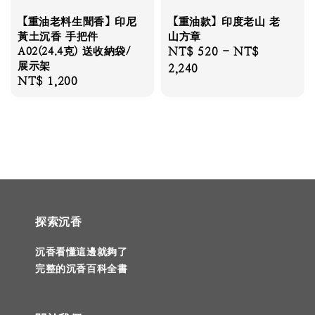
【重油老料生聞香】印尼
【重油款】印度老山 老
黃土沉香 手把件
山方章
A02(24.4克) 送收納袋/
Regular
NT$ 520
-
NT$
展示架
price
2,240
Regular
NT$ 1,200
price
探索沉香
沉香看懂這邊就夠了
完整的沉香百科全書