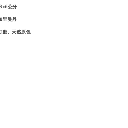
3x6公分
加里曼丹
打磨、天然原色