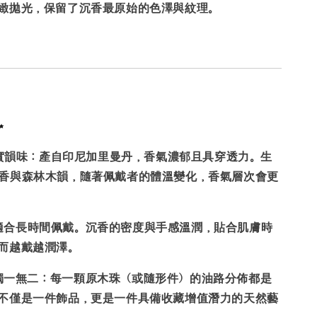
緻拋光，保留了沉香最原始的色澤與紋理。
✨
實韻味：
產自印尼加里曼丹，香氣濃郁且具穿透力。生
香與森林木韻，隨著佩戴者的體溫變化，香氣層次會更
適合長時間佩戴。沉香的密度與手感溫潤，貼合肌膚時
而越戴越潤澤。
，獨一無二：
每一顆原木珠（或隨形件）的油路分佈都是
不僅是一件飾品，更是一件具備收藏增值潛力的天然藝