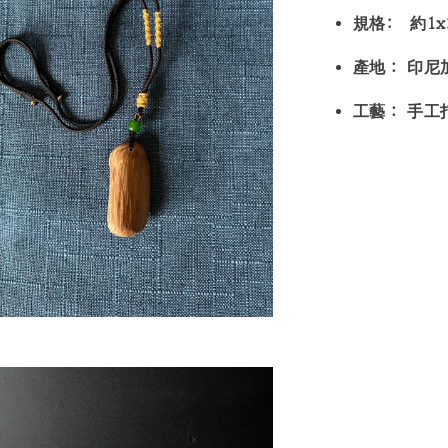
規格: 約1x
產地：
印尼
工藝：
手工