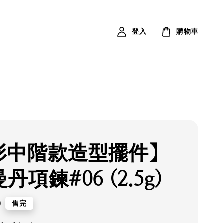
登入
購物車
形中階款造型擺件】
丹項鍊#06 (2.5g)
0
售完