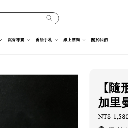
沉香導覽
香語手札
線上諮詢
關於我們
【隨
加里曼
Regular
NT$ 1,58
price