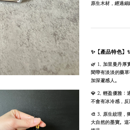
原生木材，經過細
✨【產品特色】
🌿
1. 加里曼丹厚
聞帶有淡淡的藥草
加深邃感人。
💎
2. 輕盈優雅：
不會有冰冷感，反
🎨
3. 原生紋理
大自然的墨寶。這