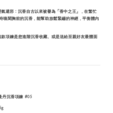
、理氣避邪：
沉香自古以來被譽為「香中之王」，在繁忙
時嗅聞胸前的沉香，能幫助放鬆緊繃的神經，平衡體內
這款項鍊是您進階沉香收藏、或是送給至親好友最體面
丹沉香項鍊 #05
5g