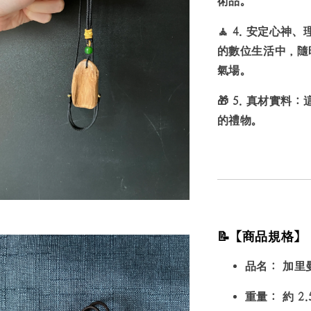
術品。
🧘
4. 安定心神
的數位生活中，隨
氣場。
🎁
5. 真材實料：
的禮物。
📝【商品規格】
品名：
加里曼
重量：
約 2.