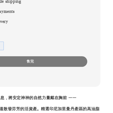
de shipping
ayments
ivery
售完
氣息，將安定神神的自然力量戴在胸前 ——
溫散發芬芳的活資產。精選印尼加里曼丹產區的高油脂