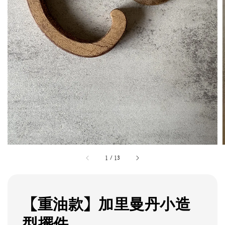
1
/
13
【重油款】加里曼丹小造
型擺件