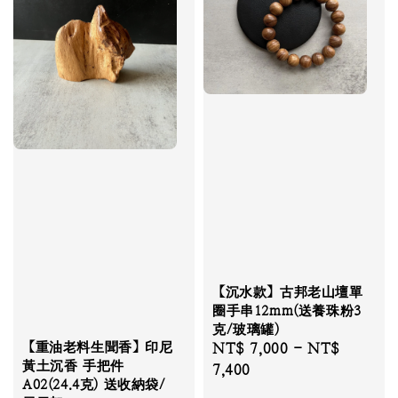
【沉水款】古邦老山壇單
圈手串12mm(送養珠粉3
克/玻璃罐)
【重油老料生聞香】印尼
Regular
NT$ 7,000
-
NT$
黃土沉香 手把件
price
7,400
A02(24.4克) 送收納袋/