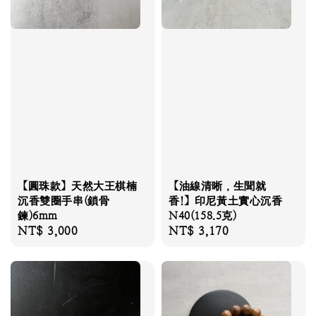
【圓珠款】天然大王棋楠
【油線清晰，生聞就
沉香雙圈手串(鎖骨
香!】印尼黃土實心沉香
鍊)6mm
N40(158.5克)
Regular
NT$ 3,000
Regular
NT$ 3,170
price
price