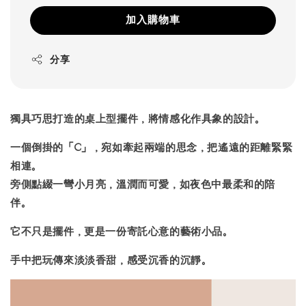
加入購物車
分享
獨具巧思打造的桌上型擺件，將情感化作具象的設計。
一個倒掛的「C」，宛如牽起兩端的思念，把遙遠的距離緊緊
相連。
旁側點綴一彎小月亮，溫潤而可愛，如夜色中最柔和的陪
伴。
它不只是擺件，更是一份寄託心意的藝術小品。
手中把玩傳來淡淡香甜，感受沉香的沉靜。