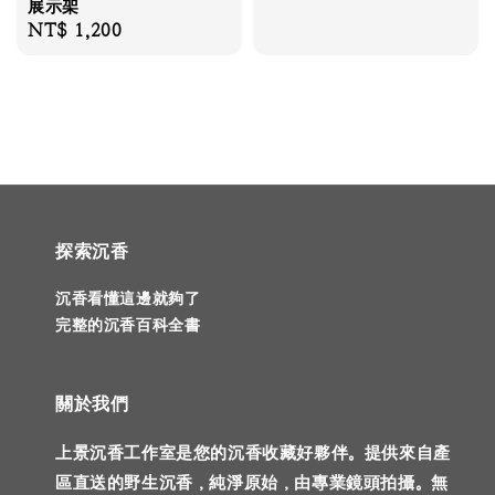
展示架
Regular
NT$ 1,200
price
探索沉香
沉香看懂這邊就夠了
完整的沉香百科全書
關於我們
上景沉香工作室是您的沉香收藏好夥伴。提供來自產
區直送的野生沉香，純淨原始，由專業鏡頭拍攝。無