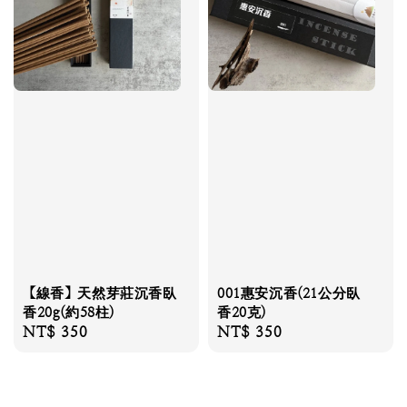
【線香】天然芽莊沉香臥
001惠安沉香(21公分臥
香20g(約58柱)
香20克)
Regular
NT$ 350
Regular
NT$ 350
price
price