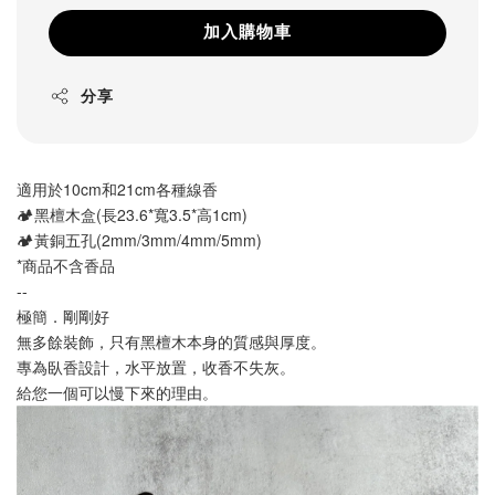
加入購物車
分享
適用於10cm和21cm各種線香
🏕️黑檀木盒(長23.6*寬3.5*高1cm)
🏕️黃銅五孔(2mm/3mm/4mm/5mm)
*商品不含香品
--
極簡．剛剛好
無多餘裝飾，只有黑檀木本身的質感與厚度。
專為臥香設計，水平放置，收香不失灰。
給您一個可以慢下來的理由。