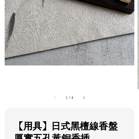
1
/
4
【用具】日式黑檀線香盤
厚實五孔黃銅香插