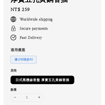
Regular
NT$ 259
price
Worldwide shipping
Secure payments
Fast Delivery
適用優惠
滿1500現折50
規格
日式黑檀線香盤 厚實五孔黃銅香插
數量