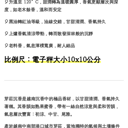
🎈升溫至 120°C，甜潤轉為溫暖圓厚，香氣更顯層次與深
度，如老木餘香，溫和而安定
🎈黑油轉紅油等級，油線交錯，
甘甜清潤、香氣持久
🎈上爐香氣清涼帶勁，轉而散發深林般的沉靜
🎈老料香，氣息渾樸寬廣，耐人細品
比例尺：電子秤大小10x10公分
芽莊沉香
是越南沉香中的極品香材，以
甘甜清潤、香氣持久
著稱。其香韻如熟果蜜香，帶有一絲自然涼意與柔和苦韻，
氣息層次豐富：
初涼、中甘、尾雅
。
產於越南中南部港口城市芽莊，當地獨特的氣候與土壤條件