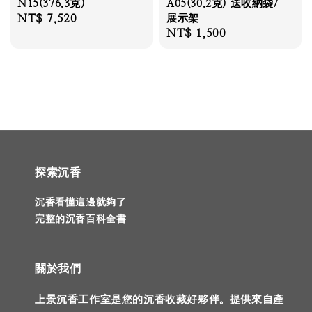
N15(376.3克)
A05(30.2克) 送收納袋/
Regular
NT$ 7,520
展示架
Regular
NT$ 1,500
price
price
探索沉香
沉香看懂這邊就夠了
完整的沉香百科全書
關於我們
上景沉香工作室是您的沉香收藏好夥伴。提供來自產