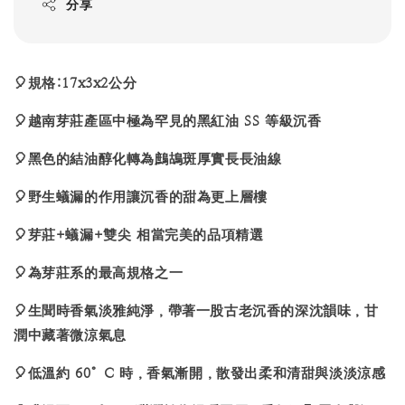
分享
🎈規格:17x3x2公分
🎈越南芽莊產區中極為罕見的黑紅油 SS 等級沉香
🎈黑色的結油醇化轉為鷓鴣斑厚實長長油線
🎈野生蟻漏的作用讓沉香的甜為更上層樓
🎈芽莊+蟻漏+雙尖 相當完美的品項精選
🎈為芽莊系的最高規格之一
🎈生聞時香氣淡雅純淨，帶著一股古老沉香的深沈韻味，甘
潤中藏著微涼氣息
🎈低溫約 60°C 時，香氣漸開，散發出柔和清甜與淡淡涼感