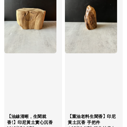
【油線清晰，生聞就
【重油老料生聞香】印尼
香!】印尼黃土實心沉香
黃土沉香 手把件