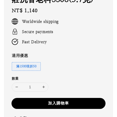
Regular
NT$ 1,140
price
Worldwide shipping
Secure payments
Fast Delivery
適用優惠
滿1500現折50
數量
加入購物車