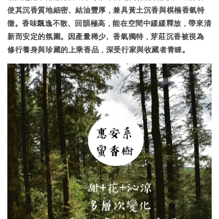
使其沉香質地細密、結油豐厚，兼具黃土沉香與棋楠香氣特
徵。香味飄逸不散、回韻極高，能在空間中緩緩釋放，帶來清
新而安定的氛圍。因產量稀少、香氣獨特，芽莊沉香被視為
修行養身與珍藏的上乘香品
，深受行家與收藏者青睞。