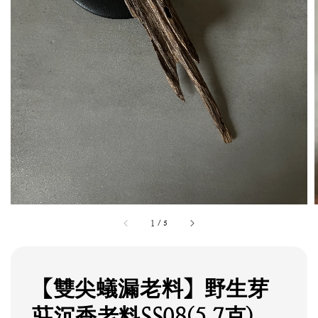
1
/
5
【雙尖蟻漏老料】野生芽
莊沉香老料SS08(5.7克)