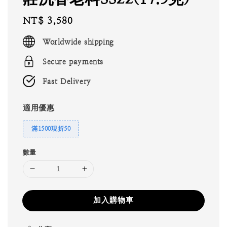
Regular
NT$ 3,580
price
Worldwide shipping
Secure payments
Fast Delivery
適用優惠
滿1500現折50
數量
加入購物車