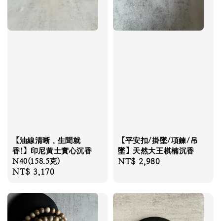
【油線清晰，生聞就
【平安扣/掛墜/項鍊/吊
香!】印尼黃土實心沉香
墜】天然大王棋楠沉香
N40(158.5克)
Regular
NT$ 2,980
Regular
NT$ 3,170
price
price