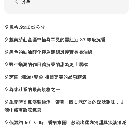
分享
🎈規格:9x10x2公分
🎈越南芽莊產區中極為罕見的黑紅油 SS 等級沉香
🎈黑色的結油醇化轉為鷓鴣斑厚實長長油線
🎈野生蟻漏的作用讓沉香的甜為更上層樓
🎈芽莊+蟻漏+雙尖 相當完美的品項精選
🎈為芽莊系的最高規格之一
🎈生聞時香氣淡雅純淨，帶著一股古老沉香的深沈韻味，甘
潤中藏著微涼氣息
🎈低溫約 60°C 時，香氣漸開，散發出柔和清甜與淡淡涼感