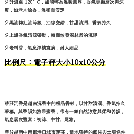
🎈升溫至 120°C，甜潤轉為溫暖圓厚，香氣更顯層次與深
度，如老木餘香，溫和而安定
🎈黑油轉紅油等級，油線交錯，
甘甜清潤、香氣持久
🎈上爐香氣清涼帶勁，轉而散發深林般的沉靜
🎈老料香，氣息渾樸寬廣，耐人細品
比例尺：電子秤大小10x10公分
芽莊沉香
是越南沉香中的極品香材，以
甘甜清潤、香氣持久
著稱。其香韻如熟果蜜香，帶有一絲自然涼意與柔和苦韻，
氣息層次豐富：
初涼、中甘、尾雅
。
產於越南中南部港口城市芽莊，當地獨特的氣候與土壤條件