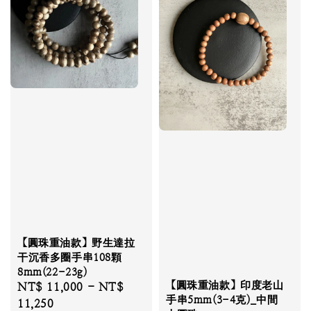
【圓珠重油款】野生達拉
干沉香多圈手串108顆
8mm(22-23g)
【圓珠重油款】印度老山
Regular
NT$ 11,000
-
NT$
手串5mm(3-4克)_中間
price
11,250