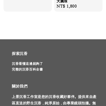
大圓珠
Regular
NT$ 1,800
price
探索沉香
沉香看懂這邊就夠了
完整的沉香百科全書
關於我們
上景沉香工作室是您的沉香收藏好夥伴。提供來自產
區直送的野生沉香，純淨原始，由專業鏡頭拍攝。無