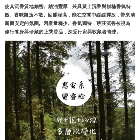
使其沉香質地細密、結油豐厚，兼具黃土沉香與棋楠香氣特
徵。香味飄逸不散、回韻極高，能在空間中緩緩釋放，帶來清
新而安定的氛圍。因產量稀少、香氣獨特，芽莊沉香被視為
修行養身與珍藏的上乘香品
，深受行家與收藏者青睞。