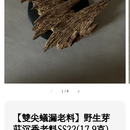
1
/
8
【雙尖蟻漏老料】野生芽
莊沉香老料SS22(17.9克)