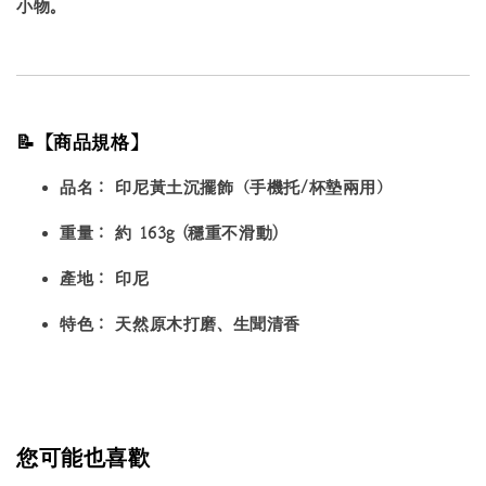
小物。
📝【商品規格】
品名：
印尼黃土沉擺飾（手機托/杯墊兩用）
重量：
約 163g (穩重不滑動)
產地：
印尼
特色：
天然原木打磨、生聞清香
您可能也喜歡