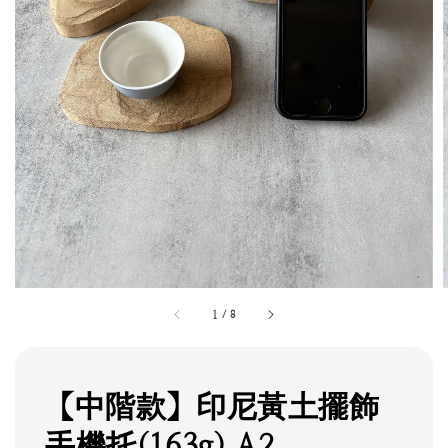
1
/
8
【中階款】印尼黃土擺飾
手機托(163g) A2