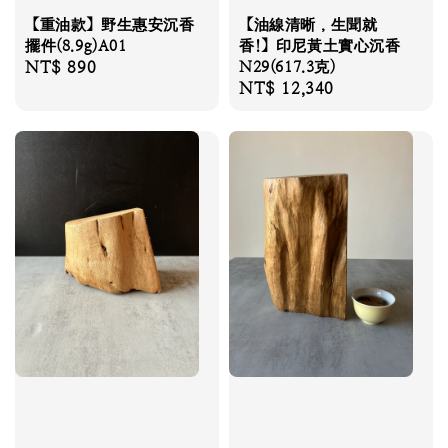
【重油款】野生惠安沉香
【油線清晰，生聞就
擺件(8.9g)A01
香!】印尼黃土實心沉香
Regular
NT$ 890
N29(617.3克)
Regular
NT$ 12,340
price
price