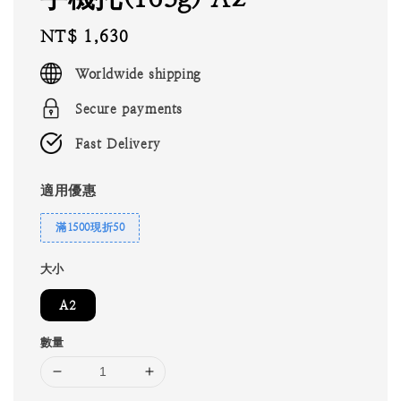
Regular
NT$ 1,630
price
Worldwide shipping
Secure payments
Fast Delivery
適用優惠
滿1500現折50
大小
A2
數量