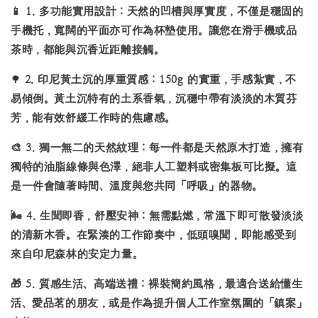
📱
1. 多功能實用設計：
天然的凹槽與厚實度，不僅是穩固的
手機托
，寬闊的平面亦可作為
杯墊
使用。讓您在滑手機或品
茶時，都能與沉香近距離接觸。
🌳
2. 印尼黃土沉的厚重質感：
150g 的實重，手感紮實，不
易傾倒。黃土沉特有的土系香氣，沉穩中帶有淡淡的木質芬
芳，能有效舒緩工作時的焦慮感。
🎨
3. 獨一無二的天然紋理：
每一件都是天然原木打造，擁有
獨特的油脂線條與色澤，絕非人工塑料或密集板可比擬。這
是一件會隨著時間、溫度與您共同「呼吸」的器物。
🌬️
4. 生聞即香，舒壓安神：
無需點燃，常溫下即可散發淡淡
的清新木香。在緊湊的工作節奏中，低頭嗅聞，即能感受到
來自印尼森林的安定力量。
🎁
5. 質感生活、高端送禮：
裸裝簡約風格，最適合送給懂生
活、愛品茗的朋友，或是作為提升個人工作室氛圍的「鎮案」