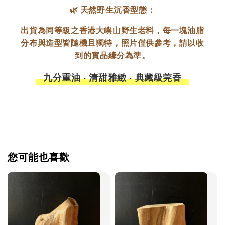
🌿 天然野生沉香型態：
出貨為同等級之香港大嶼山野生老料，每一塊油脂
分布與造型皆隨機且獨特，照片僅供參考，請以收
到的實品緣分為準。
九分重油 ‧ 清甜雅緻 ‧ 典藏級莞香
您可能也喜歡