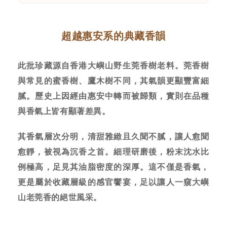
超越惠安系的典藏香韻
此批珍藏源自香港大嶼山野生莞香樹老料。莞香樹
與常見的蜜香樹、鷹木樹不同，其氣韻更顯豐富細
膩。歷史上因經由惠安中轉而被歸類，實則在品種
與香氣上皆有顯著差異。
其香氣層次分明，清甜雅緻且久聞不膩，讓人愈聞
愈靜，被視為沉香之首。細理研磨後，粉末沈水比
例極高，足見其油脂密度的深厚。這不僅是香氣，
更是屬於收藏層級的感官饗宴，足以讓人一窺大嶼
山老莞香的絕世風采。