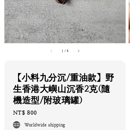
1
/
6
【小料九分沉/重油款】野
生香港大嶼山沉香2克(隨
機造型/附玻璃罐)
Regular
NT$ 800
price
Worldwide shipping