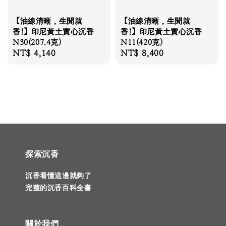
【油線清晰，生聞就
【油線清晰，生聞就
香!】印尼黃土實心沉香
香!】印尼黃土實心沉香
N30(207.4克)
N11(420克)
Regular
NT$ 4,140
Regular
NT$ 8,400
price
price
探索沉香
沉香看懂這邊就夠了
完整的沉香百科全書
關於我們