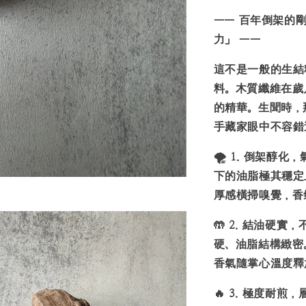
——
百年倒架的
力」 ——
這不是一般的生結
料。木質纖維在歲
的精華。生聞時，
手藏家眼中不容錯
🌪️
1.
倒架醇化，
下的油脂極其穩定
厚感橫掃嗅覺，香
🤲
2.
結油硬實，
硬、油脂結構緻密
香氣隨掌心溫度釋
🔥
3.
極度耐煎，