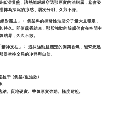
採低溫慢煎，讓熱能緩緩穿透那厚實的油脂層，您會發
甜轉為深沉的涼感，層次分明，久煎不燥。
「絕對霸主」：
倒架料的揮發性油脂分子量大且穩定，
其持久。即便薰香結束，那股強勁的餘韻仍會在空間中
氣結界，久久不散。
「精神支柱」：
這抹強勁且穩定的倒架香氣，能幫您迅
那份掌控全局的冷靜與自信。
拉干 (
倒架/重油款
)
克
熟結、質地硬實、香氣厚實強勁、極度耐煎。