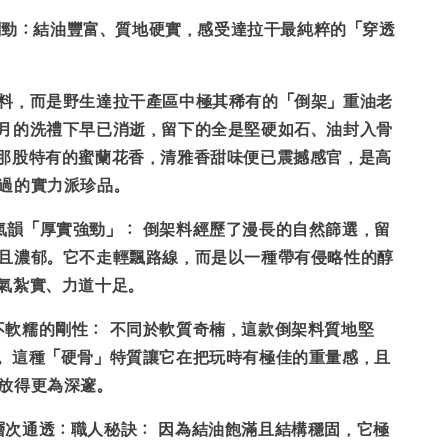
剛勁：結油豐富、質地硬實，感受達拉干最純粹的「穿透
料，而是野生達拉干產區中極其稀有的「倒架」重油老
月的洗禮下早已消逝，留下的全是堅硬如石、油封入骨
那股特有的蜜蘭花香，清雅香甜味便已震撼感官，是高
過的實力派珍品。
氣韻「厚實強勁」：
倒架料經歷了漫長的自然篩選，留
且濃郁。它不走輕飄路線，而是以一種帶有侵略性的醇
氣紮實、力道十足。
不軟糯的剛性：
不同於軟質奇楠，這款倒架料質地堅
。這種「硬骨」特質讓它在把玩時有極佳的重量感，且
放得更為深邃。
層次通透：職人秘訣：
因為結油飽滿且結構穩固，它極