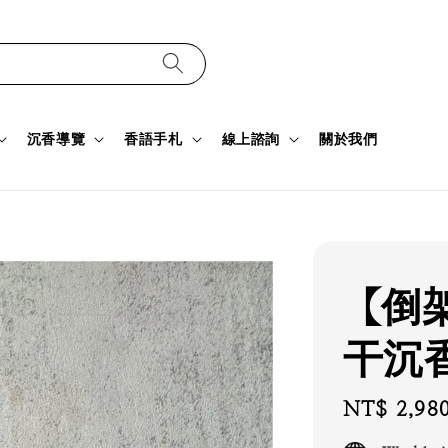
沉香導覽
香語手札
線上諮詢
關於我們
【倒
干沉香
Regular
NT$ 2,98
price