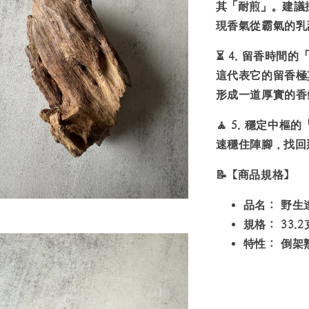
其「耐煎」。建議
現香氣從霸氣的乳
⏳
4. 留香時間的
這代表它的留香極
形成一道厚實的香
🧘
5.
穩定中樞的
速穩住陣腳，找回
📝
【商品規格】
品名：
野生達
規格：
33.2
特性：
倒架