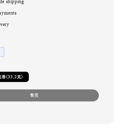
de shipping
ayments
ivery
(33.2克)
售完