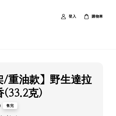
登入
購物車
架/重油款】野生達拉
(33.2克)
0
售完