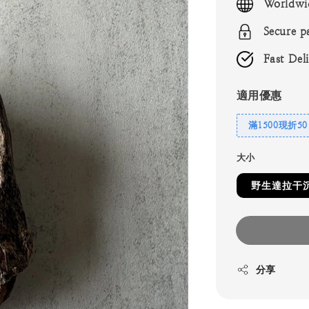
Worldwi
Secure p
Fast Del
適用優惠
滿1500現折50
大小
野生達拉干沉香
分享