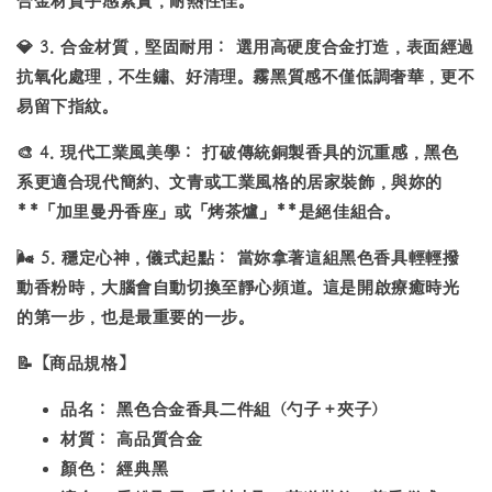
合金材質手感紮實，耐熱性佳。
💎
3.
合金材質，堅固耐用：
選用高硬度合金打造，表面經過
抗氧化處理，不生鏽、好清理。霧黑質感不僅低調奢華，更不
易留下指紋。
🎨
4.
現代工業風美學：
打破傳統銅製香具的沉重感，黑色
系更適合現代簡約、文青或工業風格的居家裝飾，與妳的
**「加里曼丹香座」
或
「烤茶爐」**是絕佳組合。
🌬️
5.
穩定心神，儀式起點：
當妳拿著這組黑色香具輕輕撥
動香粉時，大腦會自動切換至靜心頻道。這是開啟療癒時光
的第一步，也是最重要的一步。
📝
【商品規格】
品名：
黑色合金香具二件組（勺子＋夾子）
材質：
高品質合金
顏色：
經典黑