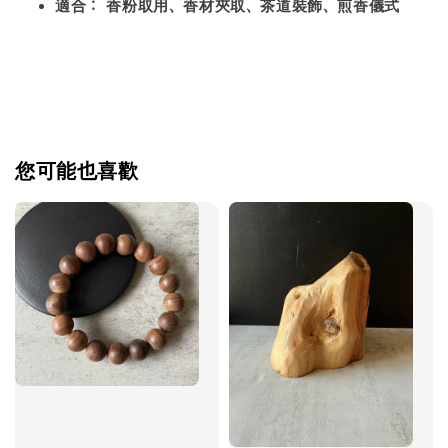
適合：
香粉取用、香材夾取、茶道裝飾、煎香儀式
您可能也喜歡