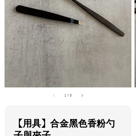
1
/
3
【用具】合金黑色香粉勺
子與夾子