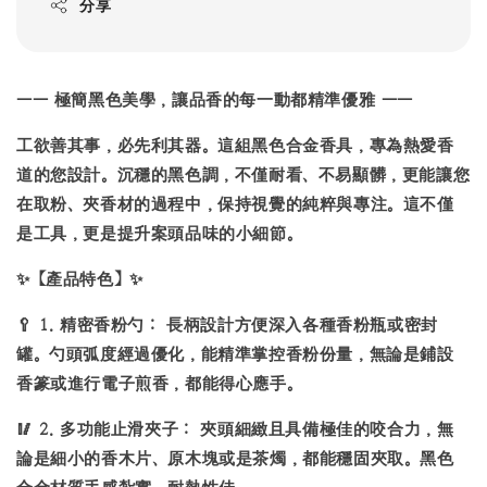
分享
——
極簡黑色美學，讓品香的每一動都精準優雅 ——
工欲善其事，必先利其器。這組黑色合金香具，專為熱愛香
道的您設計。沉穩的黑色調，不僅耐看、不易顯髒，更能讓您
在取粉、夾香材的過程中，保持視覺的純粹與專注。這不僅
是工具，更是提升案頭品味的小細節。
✨
【產品特色】
✨
🥄
1.
精密香粉勺：
長柄設計方便深入各種香粉瓶或密封
罐。勺頭弧度經過優化，能精準掌控香粉份量，無論是鋪設
香篆或進行電子煎香，都能得心應手。
🥢
2.
多功能止滑夾子：
夾頭細緻且具備極佳的咬合力，無
論是細小的
香木片
、
原木塊
或是
茶燭
，都能穩固夾取。黑色