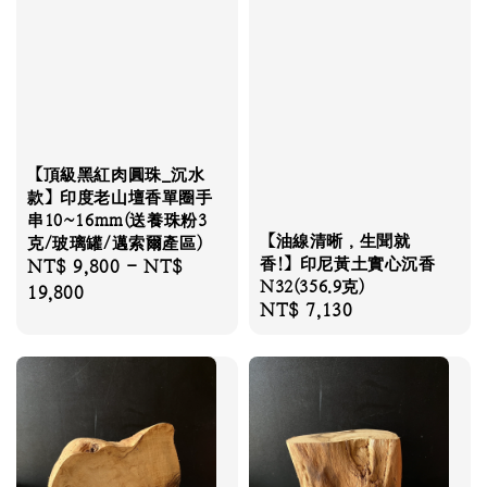
【頂級黑紅肉圓珠_沉水
款】印度老山壇香單圈手
串10~16mm(送養珠粉3
【油線清晰，生聞就
克/玻璃罐/邁索爾產區)
香!】印尼黃土實心沉香
Regular
NT$ 9,800
-
NT$
N32(356.9克)
price
19,800
Regular
NT$ 7,130
price