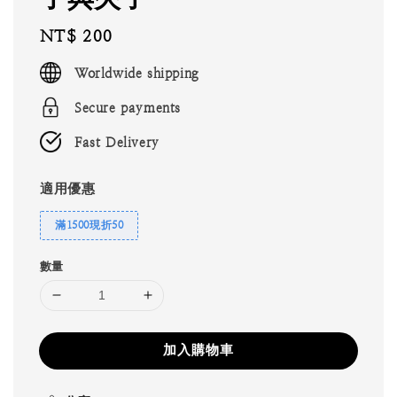
Regular
NT$ 200
price
Worldwide shipping
Secure payments
Fast Delivery
適用優惠
滿1500現折50
數量
加入購物車