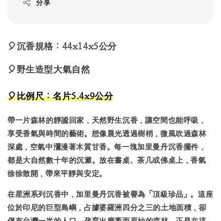
分享
🎈沉香規格：44x14x5公分
🎈野生造型大氣自然
🎈
比例尺：名片5.4x9公分
帶一片森林的靜謐回家，天然野生沉香，讓空間也能呼吸，
享受香氣與時間的藝術。想像晨光透過樹梢，微風吹過森林
深處，空氣中瀰漫著木質甘香。每一塊加里曼丹沉香擺件，
都是大自然數十年的沉澱。放在書桌、茶几或佛桌上，香氣
徐徐散開，帶來平靜與安定。
在星洲系列沉香中，加里曼丹沉香被譽為「頂級珍品」。這座
位於印尼的巨型島嶼，占據婆羅洲四分之三的土地面積，卻
僅有台灣一半的人口，孕育出廣袤而原始的森林。正是在這