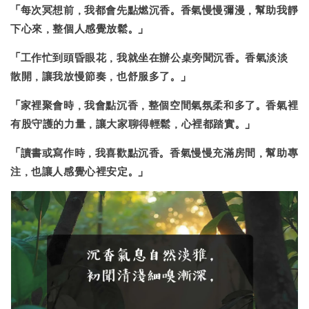
「每次冥想前，我都會先點燃沉香。
香氣慢慢彌漫，幫助我靜
下心來
，整個人感覺放鬆。」
「工作忙到頭昏眼花，我就坐在辦公桌旁聞沉香。
香氣淡淡
散開，讓我放慢節奏
，也舒服多了。」
「家裡聚會時，我會點沉香，整個空間氣氛柔和多了。
香氣裡
有股守護的力量
，讓大家聊得輕鬆，心裡都踏實。」
「讀書或寫作時，我喜歡點沉香。香氣慢慢充滿房間，
幫助專
注，也讓人感覺心裡安定。
」