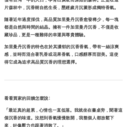
片森林中，沉香樹自然生長，歷經歲月沉澱形成獨特香氣。
隨著近年過度採伐，高品質加里曼丹沉香愈發稀少，每一塊
都是自然與時間的結晶。擁有一件加里曼丹沉香，不僅是收
藏珍品，更是一種難得的幸運與尊貴體驗。
加里曼丹沉香的特色在於其濃郁的沉香香氣，帶有一絲涼爽
感，並時而混合著乳香或花果香氣，口感醇厚而甜美。這使
得它成為追求高品質沉香的理想選擇。
看看買家的回饋怎麼說:
「最近真的超累，心情也一直低落。我就坐在書桌旁，聞著這
個沉香的味道。沒想到
香氣慢慢散開
，我整個人都放鬆下
來，好像壓力也跟著消散了。」