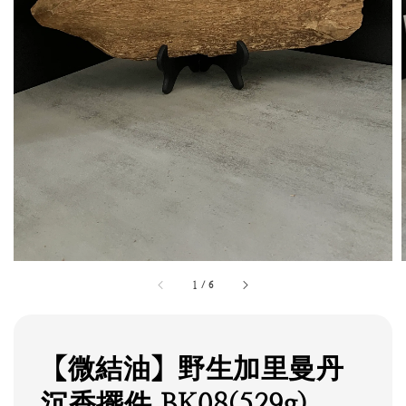
1
/
6
【微結油】野生加里曼丹
沉香擺件 BK08(529g)