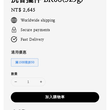
Regular
NT$ 2,645
price
Worldwide shipping
Secure payments
Fast Delivery
適用優惠
滿1500現折50
數量
加入購物車