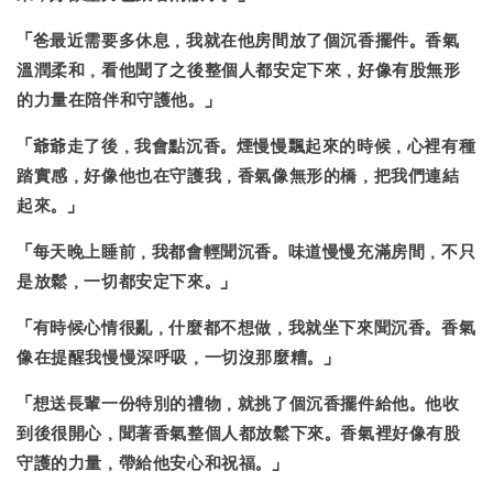
「
爸最近需要多休息，我就在他房間放了個沉香擺件
。香氣
溫潤柔和，看他聞了之後整個人都安定下來，好像有股無形
的力量在陪伴和守護他。」
「爺爺走了後，我會點沉香。煙慢慢飄起來的時候，
心裡有種
踏實感，好像他也在守護我
，香氣像無形的橋，把我們連結
起來。」
「每天晚上睡前，我都會輕聞沉香。味道慢慢充滿房間，
不只
是放鬆，一切都安定下來。
」
「有時候心情很亂，什麼都不想做，我就坐下來聞沉香。香氣
像在提醒我
慢慢深呼吸
，一切沒那麼糟。」
「
想送長輩一份特別的禮物，就挑了個沉香擺件給他
。他收
到後很開心，聞著香氣整個人都放鬆下來。香氣裡好像有股
守護的力量，帶給他安心和祝福。」