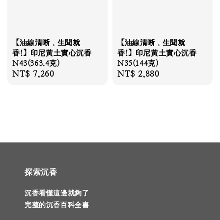
【油線清晰，生聞就
【油線清晰，生聞就
香!】印尼黃土實心沉香
香!】印尼黃土實心沉香
N43(363.4克)
N35(144克)
Regular
NT$ 7,260
Regular
NT$ 2,880
price
price
探索沉香
沉香看懂這邊就夠了
完整的沉香百科全書