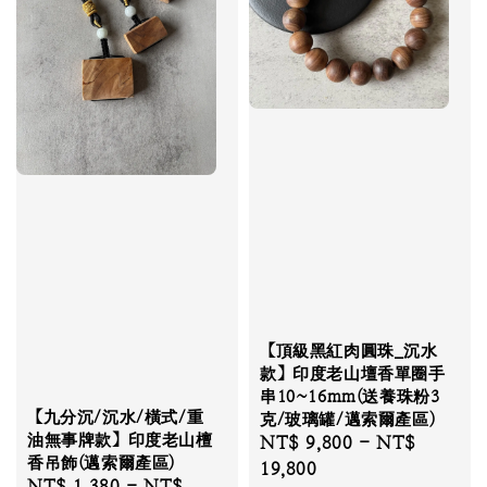
【頂級黑紅肉圓珠_沉水
款】印度老山壇香單圈手
串10~16mm(送養珠粉3
【九分沉/沉水/橫式/重
克/玻璃罐/邁索爾產區)
油無事牌款】印度老山檀
Regular
NT$ 9,800
-
NT$
香吊飾(邁索爾產區)
price
19,800
Regular
NT$ 1,380
-
NT$