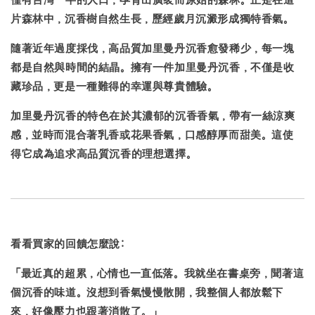
片森林中，沉香樹自然生長，歷經歲月沉澱形成獨特香氣。
隨著近年過度採伐，高品質加里曼丹沉香愈發稀少，每一塊
都是自然與時間的結晶。擁有一件加里曼丹沉香，不僅是收
藏珍品，更是一種難得的幸運與尊貴體驗。
加里曼丹沉香的特色在於其濃郁的沉香香氣，帶有一絲涼爽
感，並時而混合著乳香或花果香氣，口感醇厚而甜美。這使
得它成為追求高品質沉香的理想選擇。
看看買家的回饋怎麼說:
「最近真的超累，心情也一直低落。我就坐在書桌旁，聞著這
個沉香的味道。沒想到
香氣慢慢散開
，我整個人都放鬆下
來，好像壓力也跟著消散了。」