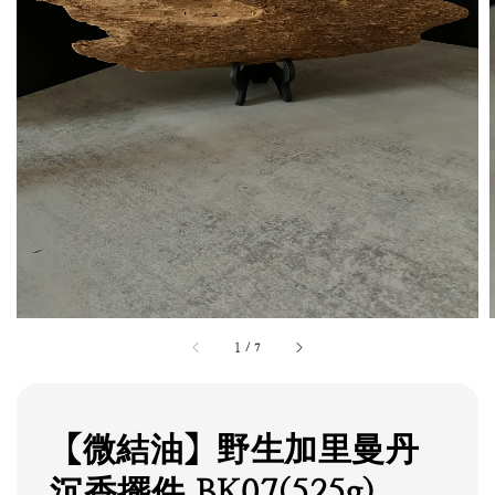
1
/
7
【微結油】野生加里曼丹
沉香擺件 BK07(525g)