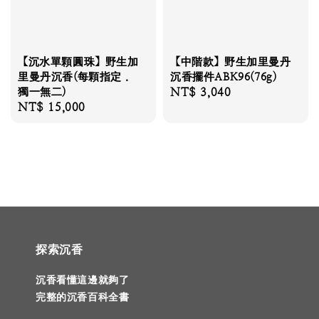
【沉水單顆圓珠】野生加
【中階款】野生加里曼丹
里曼丹沉香(每顆指定．
沉香擺件ABK96(76g)
獨一無二)
Regular
NT$ 3,040
Regular
NT$ 15,000
price
price
探索沉香
沉香看懂這邊就夠了
完整的沉香百科全書