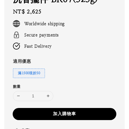
Regular
NT$ 2,625
price
Worldwide shipping
Secure payments
Fast Delivery
適用優惠
滿1500現折50
數量
加入購物車