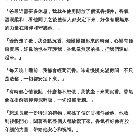
「
爸最近需要多休息，我就在他房間放了個沉香擺件
。香氣
溫潤柔和，看他聞了之後整個人都安定下來，好像有股無形
的力量在陪伴和守護他。」
「爺爺走了後，我會點沉香。煙慢慢飄起來的時候，
心裡有種
踏實感，好像他也在守護我
，香氣像無形的橋，把我們連結
起來。」
「每天晚上睡前，我都會輕聞沉香。味道慢慢充滿房間，
不只
是放鬆，一切都安定下來。
」
「有時候心情很亂，什麼都不想做，我就坐下來聞沉香。香氣
像在提醒我
慢慢深呼吸
，一切沒那麼糟。」
「
想送長輩一份特別的禮物，就挑了個沉香擺件給他
。他收
到後很開心，聞著香氣整個人都放鬆下來。香氣裡好像有股
守護的力量，帶給他安心和祝福。」