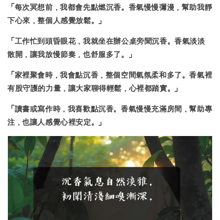
「每次冥想前，我都會先點燃沉香。
香氣慢慢彌漫，幫助我靜
下心來
，整個人感覺放鬆。」
「工作忙到頭昏眼花，我就坐在辦公桌旁聞沉香。
香氣淡淡
散開，讓我放慢節奏
，也舒服多了。」
「家裡聚會時，我會點沉香，整個空間氣氛柔和多了。
香氣裡
有股守護的力量
，讓大家聊得輕鬆，心裡都踏實。」
「讀書或寫作時，我喜歡點沉香。香氣慢慢充滿房間，
幫助專
注，也讓人感覺心裡安定。
」