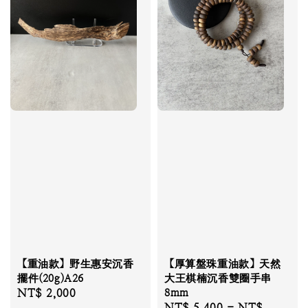
【重油款】野生惠安沉香
【厚算盤珠重油款】天然
擺件(20g)A26
大王棋楠沉香雙圈手串
Regular
NT$ 2,000
8mm
Regular
NT$ 5,400
-
NT$