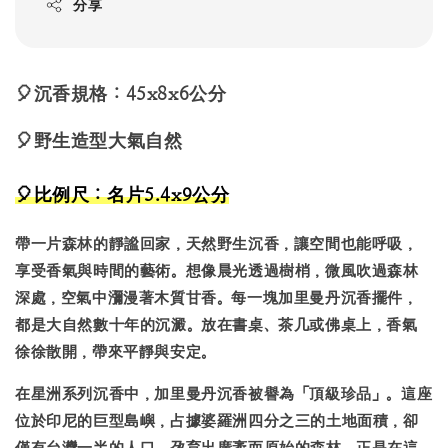
分享
🎈沉香規格：45x8x6公分
🎈野生造型大氣自然
🎈
比例尺：名片5.4x9公分
帶一片森林的靜謐回家，天然野生沉香，讓空間也能呼吸，
享受香氣與時間的藝術。想像晨光透過樹梢，微風吹過森林
深處，空氣中瀰漫著木質甘香。每一塊加里曼丹沉香擺件，
都是大自然數十年的沉澱。放在書桌、茶几或佛桌上，香氣
徐徐散開，帶來平靜與安定。
在星洲系列沉香中，加里曼丹沉香被譽為「頂級珍品」。這座
位於印尼的巨型島嶼，占據婆羅洲四分之三的土地面積，卻
僅有台灣一半的人口，孕育出廣袤而原始的森林。正是在這