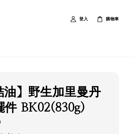
登入
購物車
結油】野生加里曼丹
 BK02(830g)
0