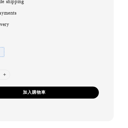
de shipping
ayments
ivery
加入購物車