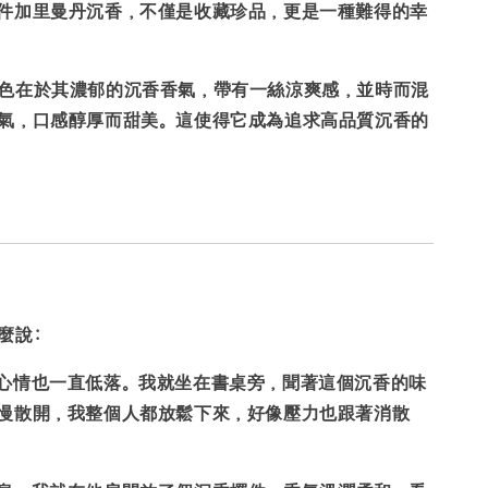
件加里曼丹沉香，不僅是收藏珍品，更是一種難得的幸
色在於其濃郁的沉香香氣，帶有一絲涼爽感，並時而混
氣，口感醇厚而甜美。這使得它成為追求高品質沉香的
麼說:
心情也一直低落。我就坐在書桌旁，聞著這個沉香的味
慢散開
，我整個人都放鬆下來，好像壓力也跟著消散