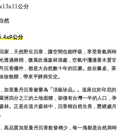
x13x11公分
自然
.4x9公分
回家，天然野生沉香，讓空間也能呼吸，享受香氣與時
光透過樹梢，微風吹過森林深處，空氣中瀰漫著木質甘
丹沉香擺件，都是大自然數十年的沉澱。放在書桌、茶
徐徐散開，帶來平靜與安定。
，加里曼丹沉香被譽為「頂級珍品」。這座位於印尼的
羅洲四分之三的土地面積，卻僅有台灣一半的人口，孕
森林。正是在這片森林中，沉香樹自然生長，歷經歲月
。
，高品質加里曼丹沉香愈發稀少，每一塊都是自然與時