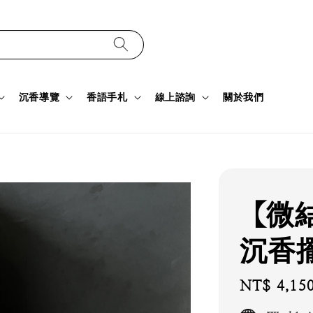
沉香導覽
香語手札
線上諮詢
關於我們
【微
沉香擺件
Regular
NT$ 4,15
price