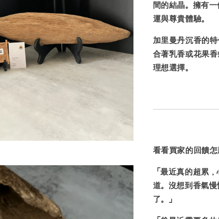
間的結晶。擁有一
運與尊貴體驗。
加里曼丹沉香的特
合著乳香或花果香
理想選擇。
看看買家的回饋怎
「最近真的超累，
道。沒想到
香氣慢
了。」