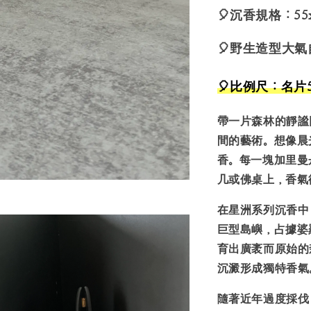
🎈沉香規格：55
🎈
野生造型大氣
🎈
比例尺：名片5
帶一片森林的靜謐
間的藝術。想像晨
香。每一塊加里曼
几或佛桌上，香氣
在星洲系列沉香中
巨型島嶼，占據婆
育出廣袤而原始的
沉澱形成獨特香氣
隨著近年過度採伐