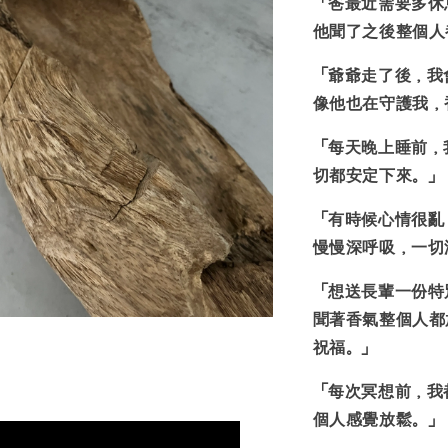
「
爸最近需要多休
他聞了之後整個人
「爺爺走了後，我
像他也在守護我
，
「每天晚上睡前，
切都安定下來。
」
「有時候心情很亂
慢慢深呼吸
，一切
「
想送長輩一份特
聞著香氣整個人都
祝福。」
「每次冥想前，我
個人感覺放鬆。」