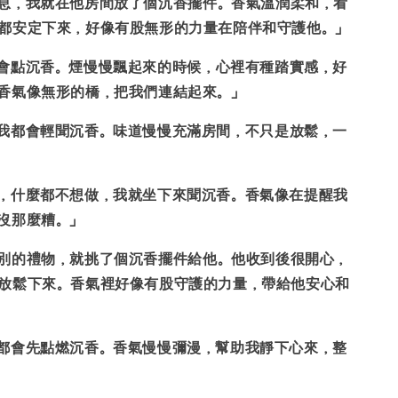
息，我就在他房間放了個沉香擺件
。香氣溫潤柔和，看
都安定下來，好像有股無形的力量在陪伴和守護他。」
會點沉香。煙慢慢飄起來的時候，
心裡有種踏實感，好
香氣像無形的橋，把我們連結起來。」
我都會輕聞沉香。味道慢慢充滿房間，
不只是放鬆，一
，什麼都不想做，我就坐下來聞沉香。香氣像在提醒我
沒那麼糟。」
別的禮物，就挑了個沉香擺件給他
。他收到後很開心，
放鬆下來。香氣裡好像有股守護的力量，帶給他安心和
都會先點燃沉香。
香氣慢慢彌漫，幫助我靜下心來
，整