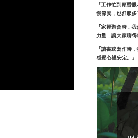
「工作忙到頭昏眼
慢節奏
，也舒服多
「家裡聚會時，我
力量
，讓大家聊得
「讀書或寫作時，
感覺心裡安定。
」