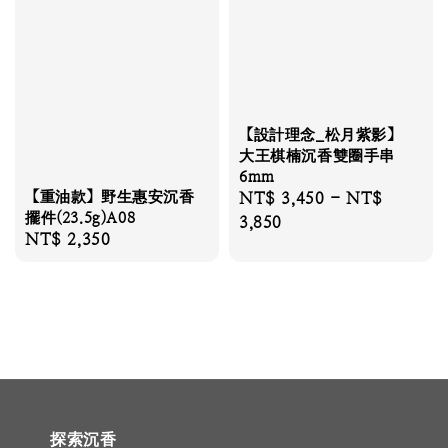
【設計理念_松月紫影】
大王棋楠沉香雙圈手串
6mm
【重油款】野生惠安沉香
Regular
NT$ 3,450
-
NT$
擺件(23.5g)A08
price
3,850
Regular
NT$ 2,350
price
探索沉香