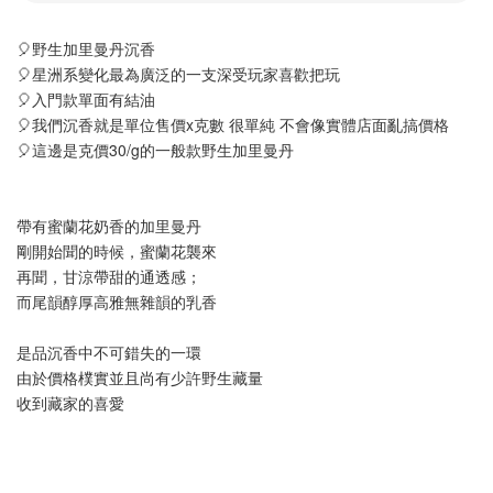
🎈野生加里曼丹沉香
🎈星洲系變化最為廣泛的一支深受玩家喜歡把玩
🎈入門款單面有結油
🎈我們沉香就是單位售價x克數 很單純 不會像實體店面亂搞價格
🎈這邊是克價30/g的一般款野生加里曼丹
帶有蜜蘭花奶香的加里曼丹
剛開始聞的時候，蜜蘭花襲來
再聞，甘涼帶甜的通透感；
而尾韻醇厚高雅無雜韻的乳香
是品沉香中不可錯失的一環
由於價格樸實並且尚有少許野生藏量
收到藏家的喜愛