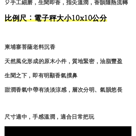
🎈手工細磨，生聞即香，指尖溫潤，香韻隨熱流轉
比例尺：電子秤大小10x10公分
柬埔寨菩薩老料沉香
天然風化形成的原木小件，質地緊密，油脂豐盈
生聞之下，即有明顯香氣撲鼻
甜潤香氣中帶有淡淡涼感，層次分明、氣韻悠長
尺寸適中，手感溫潤，適合日常把玩