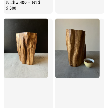
Regular
NT$ 5,400
-
NT$
price
5,800