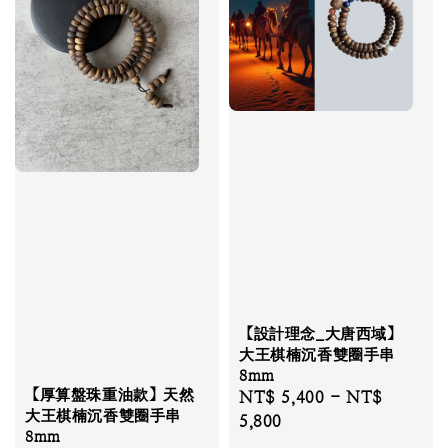
【設計理念_大唐西域】
大王棋楠沉香雙圈手串
8mm
【厚算盤珠重油款】天然
Regular
NT$ 5,400
-
NT$
大王棋楠沉香雙圈手串
price
5,800
8mm