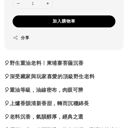
加入購物車
分享
🎈野生重油老料｜柬埔寨菩薩沉香
🎈深受藏家與玩家喜愛的頂級野生老料
🎈重油等級，油線密布，肉眼可辨
🎈上爐香韻清新香甜，轉而沉穩綿長
🎈老料沉香，氣韻醇厚，經典之選