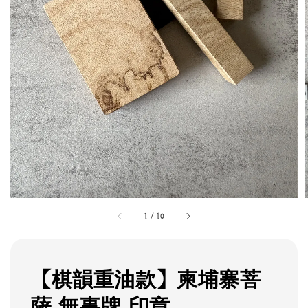
1
/
10
【棋韻重油款】柬埔寨菩
薩 無事牌 印章