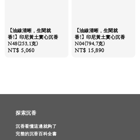
【油線清晰，生聞就
【油線清晰，生聞就
香!】印尼黃土實心沉香
香!】印尼黃土實心沉香
N48(253.1克)
N04(794.7克)
Regular
NT$ 5,060
Regular
NT$ 15,890
price
price
探索沉香
沉香看懂這邊就夠了
完整的沉香百科全書