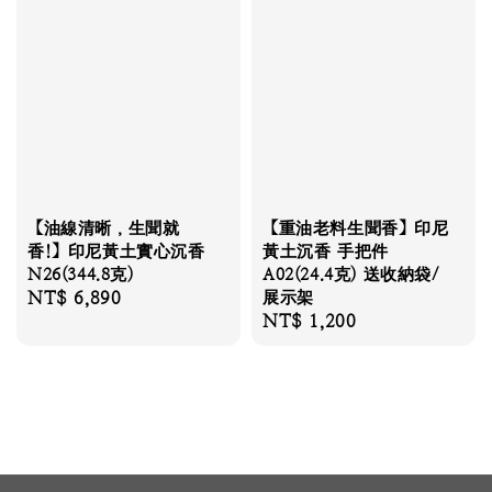
【油線清晰，生聞就
【重油老料生聞香】印尼
香!】印尼黃土實心沉香
黃土沉香 手把件
N26(344.8克)
A02(24.4克) 送收納袋/
Regular
NT$ 6,890
展示架
Regular
NT$ 1,200
price
price