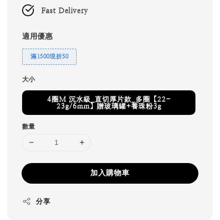
Fast Delivery
適用優惠
滿1500現折50
大小
4圈M 沉水級_直切厚片款_多圈【22-
23g/6mm】贈玻璃罐+養珠粉3g
數量
加入購物車
分享