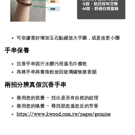
可依據喜好增加玉石點綴放大手圍，或是改更小圈
手串保養
沉香手串因汗水髒污用溫毛巾擦乾
再將手串與養珠粉放回玻璃罐恢復香韻
兩招分辨真假沉香手串
善用您的視覺 - 找出是否有自然的紋理
善用您的嗅覺 - 尋找那忽遠忽近的芳香
https://www.kwood.com.tw/pages/genuine