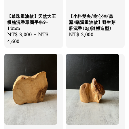
【鼓珠重油款】天然大王
【小料雙尖/樹心油/蟲
棋楠沉香單圈手串9-
漏/蟻漏重油款】野生芽
11mm
莊沉香10g(隨機造型)
Regular
NT$ 3,000
-
NT$
Regular
NT$ 2,000
price
4,600
price