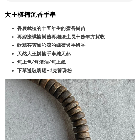
大王棋楠沉香手串
香農栽植的十五年生的蜜香樹苗
再嫁接棋楠樹苗再繼續生長十餘年方採收
軟糯芬芳如沁涼的蜂蜜過手留香
天然大王棋楠手串純天然
無上色/無灌油/無上蠟
下單送玻璃罐+3克養珠粉