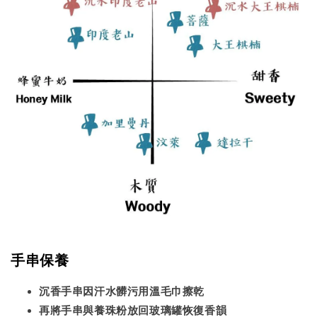
手串保養
沉香手串因汗水髒污用溫毛巾擦乾
再將手串與養珠粉放回玻璃罐恢復香韻