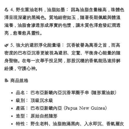
💪
4.
野生重油老料，油脂如墨：
因為油脂含量極高，珠體色
澤呈現深邃的黑褐色。質地細密如玉，隨著長期佩戴與體溫
滋養，油脂會滲透形成厚實的包漿，讓木質色澤愈發紅潤透
亮，愈養愈具靈性。
🌿
5.
強大的避邪淨化能量場：
沉香被譽為萬香之首，而高
密度的巴布亞沉香更被視為避邪、定驚、平衡身心能量的隨
身聖物。在每一次舉手投足間，那股沉穩的香氣能迅速排解
紛擾，守護心神。
📝
商品規格
品名：
巴布亞新畿內亞沉香單圈手串 (隨形重油款)
級別：
頂級沉水級
產區：
巴布亞新畿內亞 (Papua New Guinea)
造型：
原始自然隨形
特性：
野生老料、油脂飽滿黑肉、入水即沉、香氣層次