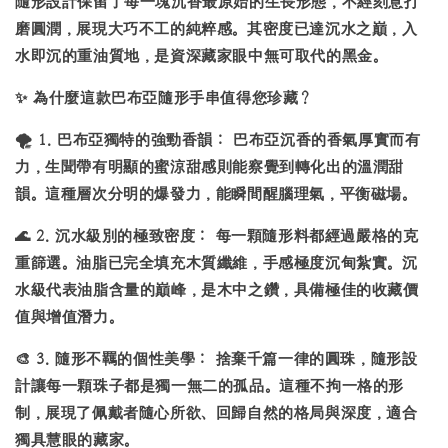
隨形設計保留了每一塊沉香最原始的生長形態，不經刻意打
磨圓潤，展現大巧不工的純粹感。其密度已達沉水之巔，入
水即沉的重油質地，是資深藏家眼中無可取代的黑金。
✨
為什麼這款巴布亞隨形手串值得您珍藏？
🌪️
1.
巴布亞獨特的強勁香韻：
巴布亞沉香的香氣厚實而有
力，生聞帶有明顯的蜜涼甜感則能察覺到轉化出的溫潤甜
韻。這種層次分明的爆發力，能瞬間醒腦理氣，平衡磁場。
🌊
2.
沉水級別的極致密度：
每一顆隨形料都經過嚴格的克
重篩選。油脂已完全填充木質纖維，手感極度沉甸紮實。沉
水級代表油脂含量的巔峰，是木中之鑽，具備極佳的收藏價
值與增值潛力。
🎨
3.
隨形不羈的個性美學：
捨棄千篇一律的圓珠，隨形設
計讓每一顆珠子都是獨一無二的孤品。這種不拘一格的形
制，展現了佩戴者隨心所欲、回歸自然的格局與深度，適合
獨具慧眼的藏家。