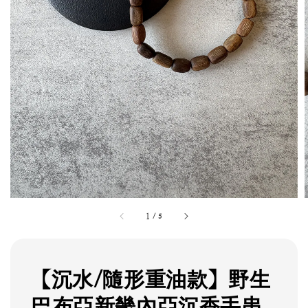
1
/
5
【沉水/隨形重油款】野生
巴布亞新畿內亞沉香手串