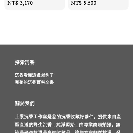
Regular
NT$ 3,170
Regular
NT$ 5,500
price
price
探索沉香
沉香看懂這邊就夠了
完整的沉香百科全書
關於我們
上景沉香工作室是您的沉香收藏好夥伴。提供來自產
區直送的野生沉香，純淨原始，由專業鏡頭拍攝。無
論是平價款還是高端收藏品，讓您在家輕鬆挑選，發