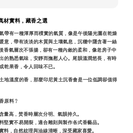
真材實料，藏香之選
氣帶有一種渾厚而樸實的氣質，像是午後陽光灑在乾燥
暖意，帶有淡淡的木質與土壤氣息，沉穩中隱含著一絲
後香氣層次不張揚，卻有一種內斂的柔和，像老房子中
出的熟悉氣味，安靜而撫慰人心。尾韻溫潤悠長，有時
或乾果香，令人回味不已。
土地溫度的香，那麼印尼黃土沉香會是一位低調卻值得
香原料？
含量高，焚香時層次分明、氣韻持久。
料堅實不易開裂，適合雕刻與製作各式香藝品。
實料，自然紋理與油線清晰，深受藏家喜愛。