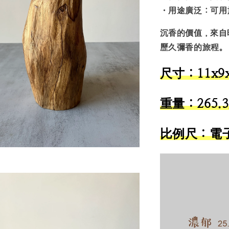
・
用途廣泛
：可用
沉香的價值，來自
歷久彌香的旅程。
尺寸：11x9x
重量：265.
比例尺：電子