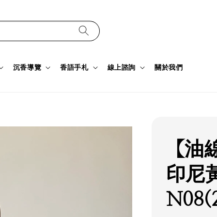
沉香導覽
香語手札
線上諮詢
關於我們
【油
印尼
N08(