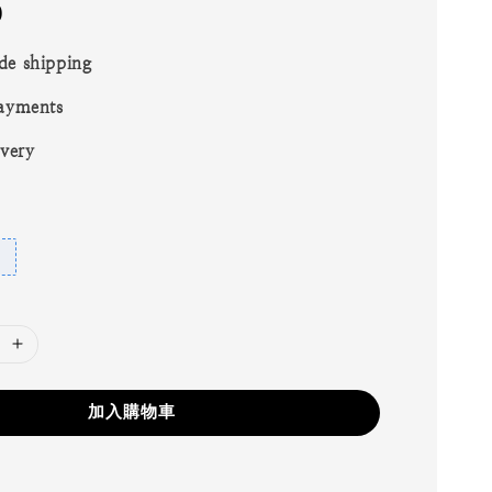
0
de shipping
ayments
ivery
加入購物車