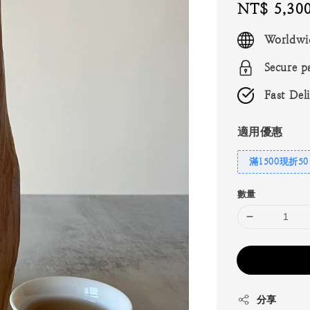
Regular
NT$ 5,30
price
Worldwi
Secure p
Fast Del
適用優惠
滿1500現折50
數量
分享