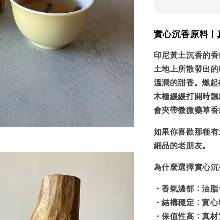
實心沉香原料｜
印尼黃土沉香的香
土地上所散發出的
溫潤的甜香。燃起
木櫃緩緩打開時飄
會夾帶微微藥草香
如果你喜歡那種有
細品的老朋友。
為什麼選擇實心沉
・
香氣濃郁
：油脂
・
結構穩定
：實心
・
保值性高
：真材