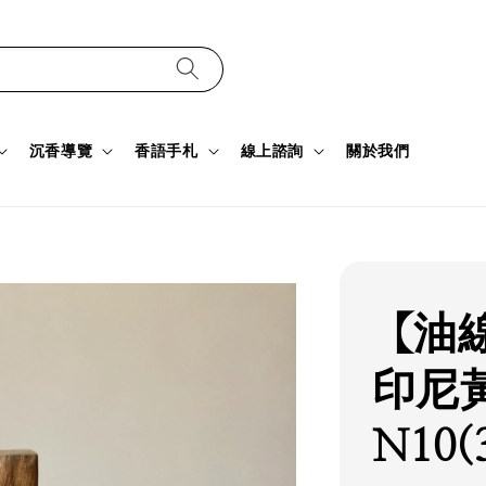
沉香導覽
香語手札
線上諮詢
關於我們
【油
印尼
N10(