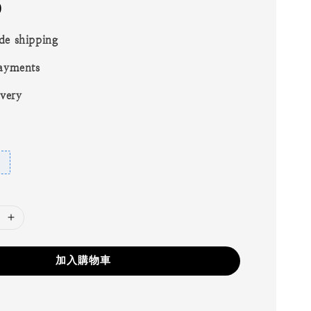
0
de shipping
ayments
ivery
加入購物車