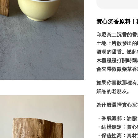
實心沉香原料｜
印尼黃土沉香的香
土地上所散發出的
溫潤的甜香。燃起
木櫃緩緩打開時飄
會夾帶微微藥草香
如果你喜歡那種有
細品的老朋友。
為什麼選擇實心沉
・
香氣濃郁
：油脂
・
結構穩定
：實心
・
保值性高
：真材