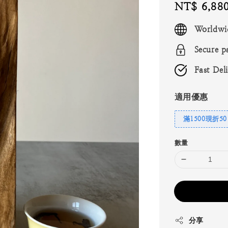
Regular
NT$ 6,88
price
Worldwi
Secure p
Fast Del
適用優惠
滿1500現折50
數量
分享