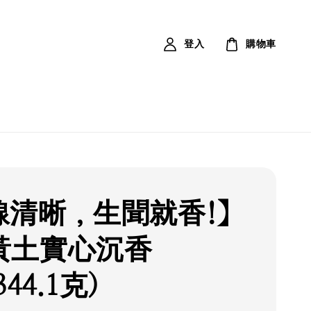
登入
購物車
線清晰，生聞就香!】
黃土實心沉香
344.1克)