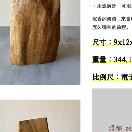
・
用途廣泛
：可用
沉香的價值，來自
歷久彌香的旅程。
尺寸：9x12x
重量：344.
比例尺：電子