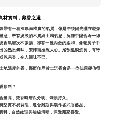
真材實料，藏香之選
氣帶有一種渾厚而樸實的氣質，像是午後陽光灑在乾燥
暖意，帶有淡淡的木質與土壤氣息，沉穩中隱含著一絲
後香氣層次不張揚，卻有一種內斂的柔和，像老房子中
出的熟悉氣味，安靜而撫慰人心。尾韻溫潤悠長，有時
或乾果香，令人回味不已。
土地溫度的香，那麼印尼黃土沉香會是一位低調卻值得
香原料？
含量高，焚香時層次分明、氣韻持久。
料堅實不易開裂，適合雕刻與製作各式香藝品。
實料，自然紋理與油線清晰，深受藏家喜愛。