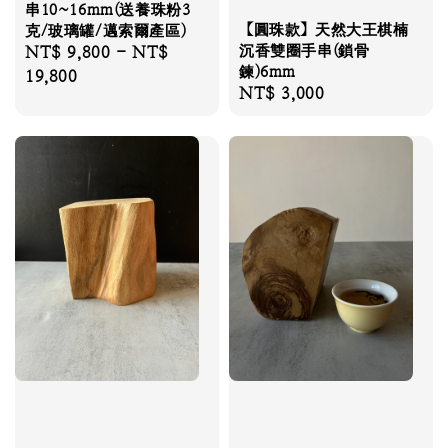
串10~16mm(送養珠粉3
【圓珠款】天然大王棋楠
克/玻璃罐/邁索爾產區)
沉香雙圈手串(鎖骨
Regular
NT$ 9,800
-
NT$
鍊)6mm
price
19,800
Regular
NT$ 3,000
price