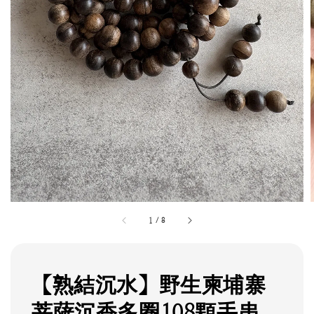
1
/
8
【熟結沉水】野生柬埔寨
菩薩沉香多圈108顆手串