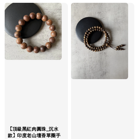
【頂級黑紅肉圓珠_沉水
款】印度老山壇香單圈手