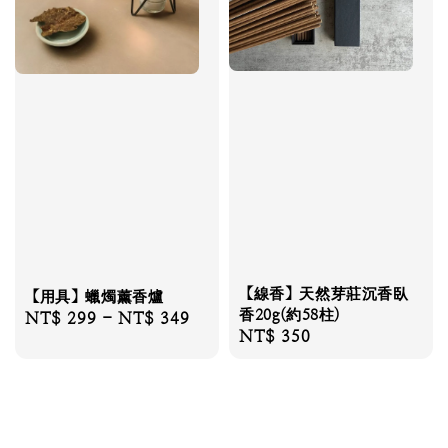
【線香】天然芽莊沉香臥
【用具】蠟燭薰香爐
香20g(約58柱)
Regular
NT$ 299
-
NT$ 349
Regular
NT$ 350
price
price