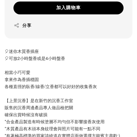
加入購物車
分享
🎈迷你木質香插座
🎈可放2小時盤香或是4小時盤香
相當小巧可愛
拿來作為香插穩固
各種直徑的臥香/線香/立香都可以好好的收集香灰
【上景沉香】是在新竹的沉香工作室
販售的沉香周邊產品專人做品檢把關
確保出貨時候沒有破損
*合金產品製造有時候塗層不均勻但不影響接香灰使用
*木質產品有木頭本身紋理會與照片可能有一點不同
*有著極高標準的買家請繞道在實體店面做選擇方能賓主盡歡:)