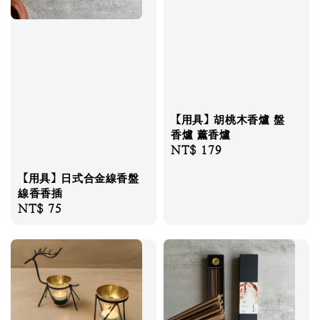
【用具】胡桃木香爐 盤
香爐 薰香爐
Regular
NT$ 179
price
【用具】日式合金線香盤
線香香插
Regular
NT$ 75
price