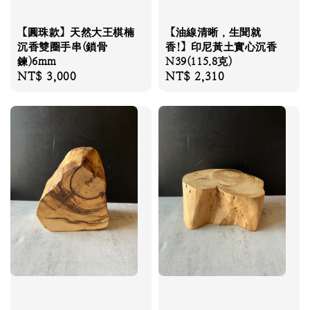
【圓珠款】天然大王棋楠
【油線清晰，生聞就
沉香雙圈手串(鎖骨
香!】印尼黃土實心沉香
鍊)6mm
N39(115.8克)
Regular
NT$ 3,000
Regular
NT$ 2,310
price
price