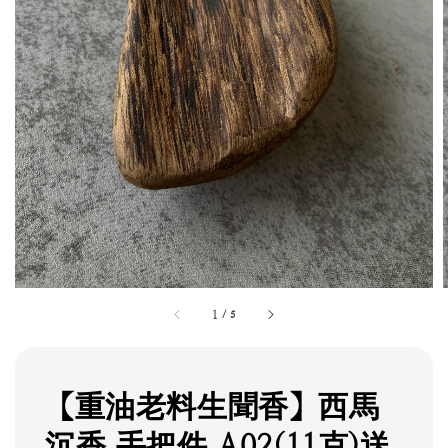
1
/
5
【重油老料生聞香】西馬
沉香 手把件 A02(11克)送