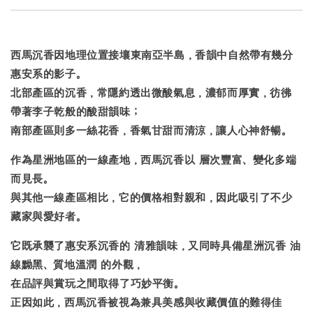
西馬沉香
因地理位置接壤東南亞半島，香韻中自然帶有幾分
惠安系的影子。
北部產區的沉香，常隱約透出微酸氣息，濃郁而厚實，彷彿
帶著李子乾般的酸甜韻味；
南部產區則多一絲花香，香氣甘甜而清涼，讓人心神舒暢。
作為星洲地區的一線產地，西馬沉香以
層次豐富、變化多端
而見長。
與其他一線產區相比，它的價格相對親和，因此吸引了不少
藏家與愛好者。
它既承襲了惠安系沉香的
清雅韻味
，又同時具備星洲沉香
油
線黝黑、質地溫潤
的外觀，
在品評與賞玩之間取得了巧妙平衡。
正因如此，西馬沉香被視為兼具美感與收藏價值的難得佳