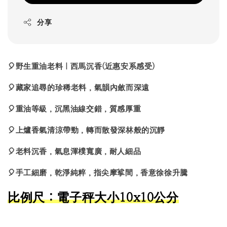
分享
🎈野生重油老料｜西馬沉香(近惠安系感受)
🎈藏家追尋的珍稀老料，氣韻內斂而深遠
🎈重油等級，沉黑油線交錯，質感厚重
🎈上爐香氣清涼帶勁，轉而散發深林般的沉靜
🎈老料沉香，氣息渾樸寬廣，耐人細品
🎈手工細磨，乾淨純粹，指尖摩挲間，香意徐徐升騰
比例尺：電子秤大小10x10公分