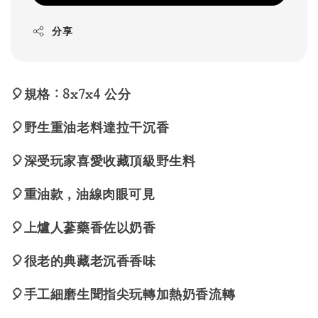
分享
🎈規格：8x7x4 公分
🎈野生重油老料達拉干沉香
🎈深受玩家喜愛收藏頂級野生料
🎈重油款，油線肉眼可見
🎈上爐人蔘藥香佐以奶香
🎈很老的典藏老沉香香味
🎈手工細磨生聞指尖玩轉加熱奶香流轉