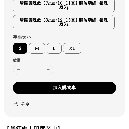
雙圈圓珠款【7mm/10-11克】贈玻璃罐+養珠
粉3g
雙圈圓珠款【8mm/12-13克】贈玻璃罐+養珠
粉3g
手串大小
S
M
L
XL
數量
加入購物車
分享
【黑紅肉｜印度老山】