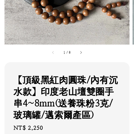
1
/
8
【頂級黑紅肉圓珠/內有沉
水款】印度老山壇雙圈手
串4~8mm(送養珠粉3克/
玻璃罐/邁索爾產區)
Regular
NT$ 2,250