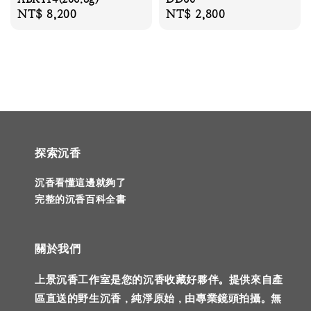
Regular
NT$ 8,200
Regular
NT$ 2,800
price
price
探索沉香
沉香看懂這邊就夠了
完整的沉香百科全書
關於我們
上景沉香工作室是您的沉香收藏好夥伴。提供來自產
區直送的野生沉香，純淨原始，由專業鏡頭拍攝。無