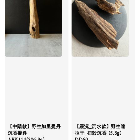
【中階款】野生加里曼丹
【緩沉_沉水款】野生達
沉香擺件
拉干_扭殼沉香 (5.6g)
ABK114(206.8g)
DD60