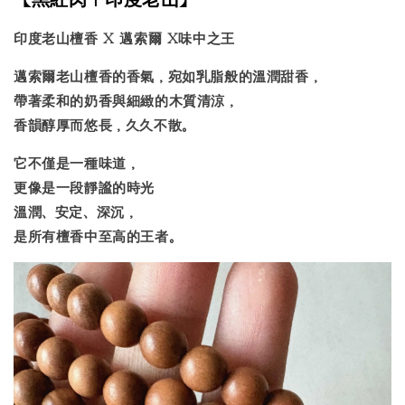
印度老山檀香 X 邁索爾 X味中之王
邁索爾老山檀香的香氣，宛如乳脂般的溫潤甜香，
帶著柔和的奶香與細緻的木質清涼，
香韻醇厚而悠長，久久不散。
它不僅是一種味道，
更像是一段靜謐的時光
溫潤、安定、深沉，
是所有檀香中至高的王者。