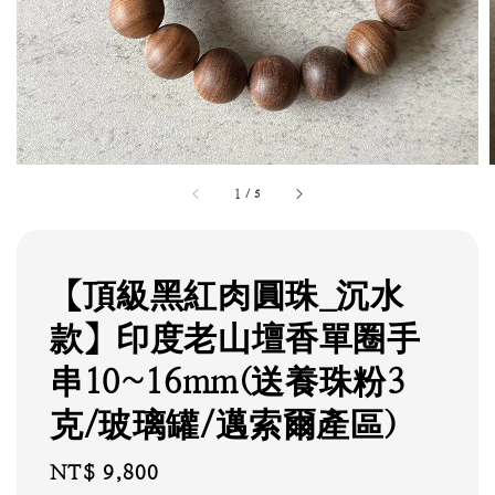
1
/
5
【頂級黑紅肉圓珠_沉水
款】印度老山壇香單圈手
串10~16mm(送養珠粉3
克/玻璃罐/邁索爾產區)
Regular
NT$ 9,800