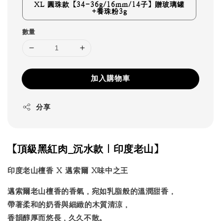
XL 圓珠款【34-36g/16mm/14子】贈玻璃罐
+養珠粉3g
數量
加入購物車
分享
【頂級黑紅肉_沉水款｜印度老山】
印度老山檀香 X 邁索爾 X味中之王
邁索爾老山檀香的香氣，宛如乳脂般的溫潤甜香，
帶著柔和的奶香與細緻的木質清涼，
香韻醇厚而悠長，久久不散。