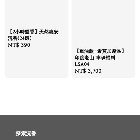
【2小時盤香】天然惠安
沉香(24環)
Regular
NT$ 390
【重油款-希莫加產區】
price
印度老山 車珠棍料
LSA04
Regular
NT$ 3,700
price
探索沉香