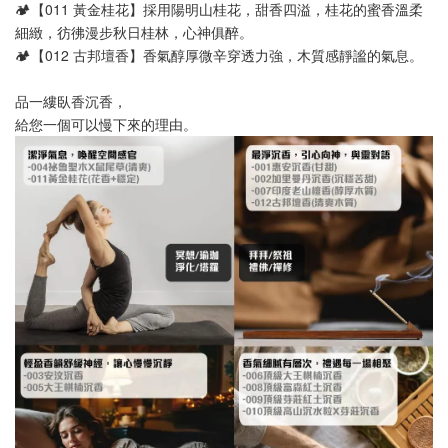
🏕️【011 黃金桂花】採用陽明山桂花，甜香四溢，桂花的蜜香溫柔
細緻，彷彿漫步秋日桂林，心神俱醉。
🏕️【012 古邦壇香】香氣醇厚微辛穿透力強，木質感靜謐的氣息。
品一縷臥香沉香，
給您一個可以慢下來的理由。