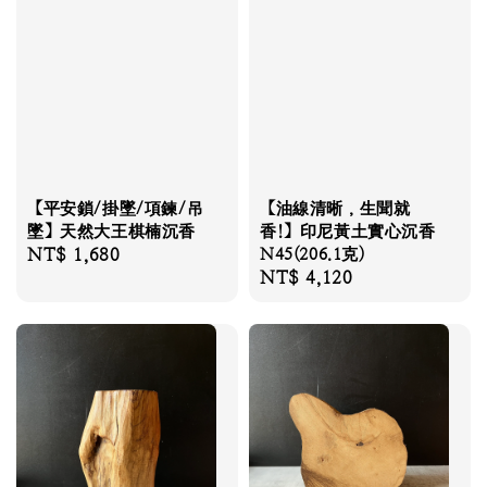
【平安鎖/掛墜/項鍊/吊
【油線清晰，生聞就
墜】天然大王棋楠沉香
香!】印尼黃土實心沉香
Regular
NT$ 1,680
N45(206.1克)
Regular
NT$ 4,120
price
price