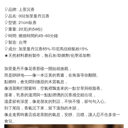
🎈品牌: 上景沉香
🎈品名: 002加里曼丹沉香
🎈型號: 21cm臥香
🎈重量: 20克
(約54柱)
🎈
時間
: 燃燒時間約
45~60分鐘
🎈製造: 台灣
🎈成分: 加里曼丹沉香85% 印尼馬信樹黏粉15%
★天然材料磨粉製作，無石灰/助燃劑/化學添加劑
加里曼丹不像花香那樣一開始就搶戲，
而是靜靜地——像一本泛黃的舊書，在角落等你翻開。
點燃時，會先聞到微甜的木質氣息，
像清晨剛打開窗時，空氣裡飄進來的一點甘草與樹脂香。
接著，乳香的溫潤與一點點煙燻的沉香感交錯出現，
溫柔卻有深度，像老朋友的對話，不快不慢，卻句句入心。
到了尾段，香氣沉下來，留下溫熱的木韻，
像走進舊時書店或老茶館的氣息，安靜、沉穩，讓人忍不住多坐一
會兒。