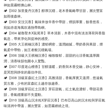
神如晨霧輕拂山林。
🏕️【002 加里曼丹沉香】醇厚沉穩，老木香氣略帶甘甜，層次豐富
如雨後森林。
🏕️【003 安汶沉香】氣味奔放辛香中帶甜，煙韻厚重，餘香悠長，
宛如赤道海風吹過熱帶島嶼。
🏕️【004 祕魯聖木X鼠尾草】草本清新，木香中混有淡淡薄荷與香脂
氣息，帶來淨化與提神的感受。
🏕️【005 大王棋楠沉香】濃郁稠密，溫潤細膩，帶奶香與果甜，煙
氣柔中帶勁，如王者般沉穩氣場。
🏕️【006 頂級大王棋楠沉香】極致馥郁，甜甜的沁涼香氣溫厚圓
潤，清香味韻包圍令人驚豔。
🏕️【007 印度老山檀香】甘醇溫暖，奶香與木香交融，靜心安神，
是冥想與靜坐的最佳伴侶。
🏕️【008 頂級富森紅土沉香】高雅清甜，香氣厚實又溫潤，悠遠氣
質古雅，少有的富森紅土越存放越香。
🏕️【009 頂級芽莊紅土沉香】芽莊甜氣，紅土氣息濃郁，帶甜花香
韻，香氣穩重卻不失靈動。
🏕️【010 頂級高山沉水粒X芽莊沉香】巴布亞高山的沉水粒與芽莊氣
味清冽中帶溫，層次豐富，如雲霧繚繞之境。