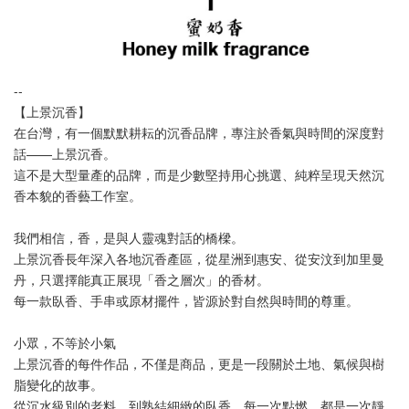
--
【上景沉香】
在台灣，有一個默默耕耘的沉香品牌，專注於香氣與時間的深度對
話——上景沉香。
這不是大型量產的品牌，而是少數堅持用心挑選、純粹呈現天然沉
香本貌的香藝工作室。
我們相信，香，是與人靈魂對話的橋樑。
上景沉香長年深入各地沉香產區，從星洲到惠安、從安汶到加里曼
丹，只選擇能真正展現「香之層次」的香材。
每一款臥香、手串或原材擺件，皆源於對自然與時間的尊重。
小眾，不等於小氣
上景沉香的每件作品，不僅是商品，更是一段關於土地、氣候與樹
脂變化的故事。
從沉水級別的老料，到熟結細緻的臥香，每一次點燃，都是一次靜