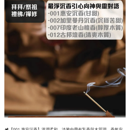
🏕️【001 惠安沉香】溫潤柔和，淡雅中帶有乳香與木質調，香氣安