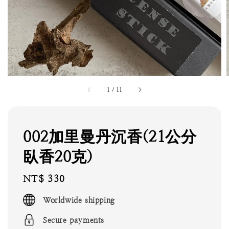
1
/
11
002加里曼丹沉香(21公分
臥香20克)
Regular
NT$ 330
price
Worldwide shipping
Secure payments