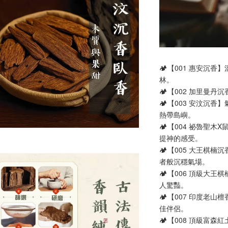
🏕️【001 惠安
林。
🏕️【002 加里
🏕️【003 安汶
熱帶島嶼。
🏕️【004 祕魯
提神的感受。
🏕️【005 大王
者般沉穩氣場。
🏕️【006 頂級
人驚豔。
🏕️【007 印度
佳伴侶。
🏕️【008 頂級