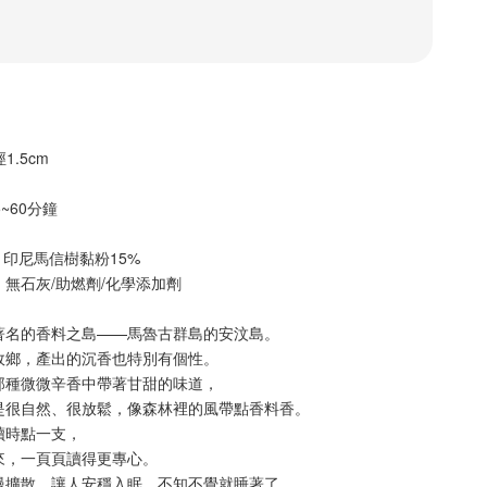
1.5cm
5~60分鐘
% 印尼馬信樹黏粉15%
無石灰/助燃劑/化學添加劑
著名的香料之島——馬魯古群島的安汶島。
故鄉，產出的沉香也特別有個性。
那種微微辛香中帶著甘甜的味道，
是很自然、很放鬆，像森林裡的風帶點香料香。
讀時點一支，
來，一頁頁讀得更專心。
慢擴散，讓人安穩入眠，不知不覺就睡著了。