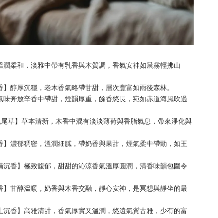
沉香】溫潤柔和，淡雅中帶有乳香與木質調，香氣安神如晨霧輕拂山
曼丹沉香】醇厚沉穩，老木香氣略帶甘甜，層次豐富如雨後森林。
沉香】氣味奔放辛香中帶甜，煙韻厚重，餘香悠長，宛如赤道海風吹過
聖木X鼠尾草】草本清新，木香中混有淡淡薄荷與香脂氣息，帶來淨化與
棋楠沉香】濃郁稠密，溫潤細膩，帶奶香與果甜，煙氣柔中帶勁，如王
大王棋楠沉香】極致馥郁，甜甜的沁涼香氣溫厚圓潤，清香味韻包圍令
老山檀香】甘醇溫暖，奶香與木香交融，靜心安神，是冥想與靜坐的最
富森紅土沉香】高雅清甜，香氣厚實又溫潤，悠遠氣質古雅，少有的富