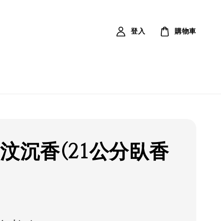
登入
購物車
安汶沉香(21公分臥香