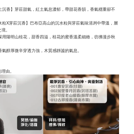
芽莊紅土沉香】芽莊甜氣，紅土氣息濃郁，帶甜花香韻，香氣穩重卻不
高山沉水粒X芽莊沉香】巴布亞高山的沉水粒與芽莊氣味清冽中帶溫，層
之境。
桂花】採用陽明山桂花，甜香四溢，桂花的蜜香溫柔細緻，彷彿漫步秋
壇香】香氣醇厚微辛穿透力強，木質感靜謐的氣息。
的理由。