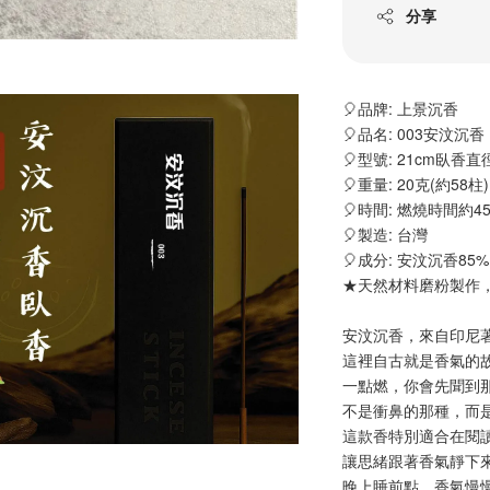
分享
🎈品牌: 上景沉香
🎈品名: 003安汶沉香
🎈型號: 21cm臥香直徑
🎈重量: 20克
(約58柱)
🎈
時間
: 燃燒時間約
4
🎈製造: 台灣
🎈成分: 安汶沉香85
★天然材料磨粉製作，
安汶沉香，來自印尼
這裡自古就是香氣的
一點燃，你會先聞到
不是衝鼻的那種，而
這款香特別適合在閱
讓思緒跟著香氣靜下
晚上睡前點，香氣慢