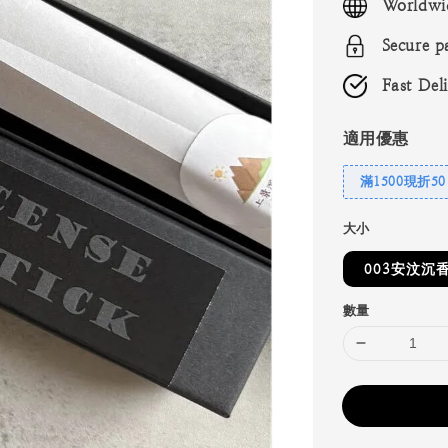
Worldwi
Secure p
Fast Del
適用優惠
滿1500現折50
大小
003安汶沉香
數量