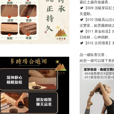
森紅土越存放越香。
🏕️【009 頂級
失靈動。
🏕️【010 頂級
次豐富，如雲霧繚繞
🏕️【011 黃金
日桂林，心神俱醉。
🏕️【012 古邦
品一縷臥香沉香，
給您一個可以慢下來