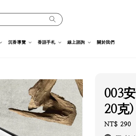
沉香導覽
香語手札
線上諮詢
關於我們
003
20克)
Regular
NT$ 290
price