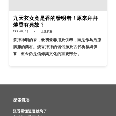
九天玄女竟是香的發明者！原來拜拜
燒香有典故？
SEP 08, 24
上景沉香
祭拜神明的香，最初並非用於供奉，而是作為治療
病痛的藥材。燒香拜拜的習俗源於古代祈福與供
養，至今仍是信仰與文化的重要部分。
探索沉香
沉香看懂這邊就夠了