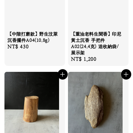
【中階打磨款】野生汶萊
【重油老料生聞香】印尼
沉香擺件A04(10.8g)
黃土沉香 手把件
Regular
NT$ 430
A02(24.4克) 送收納袋/
展示架
price
Regular
NT$ 1,200
price