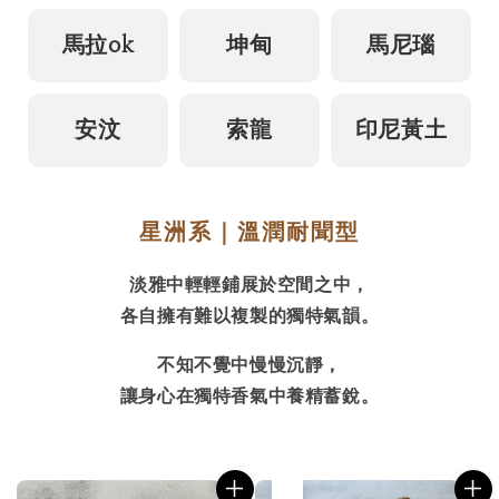
馬拉ok
坤甸
馬尼瑙
安汶
索龍
印尼黃土
星洲系｜溫潤耐聞型
淡雅中輕輕鋪展於空間之中，
各自擁有難以複製的獨特氣韻。
不知不覺中慢慢沉靜，
讓身心在獨特香氣中養精蓄銳。
售完