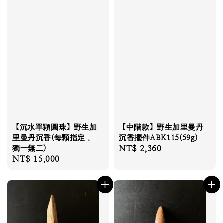
【沉水單顆圓珠】野生加
【中階款】野生加里曼丹
里曼丹沉香(每顆指定．
沉香擺件ABK115(59g)
獨一無二)
Regular
NT$ 2,360
Regular
NT$ 15,000
price
price