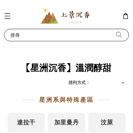
搜尋
【星洲沉香】溫潤醇甜
排列方式 :
星洲系與特殊產區
達拉干
加里曼丹
汶萊