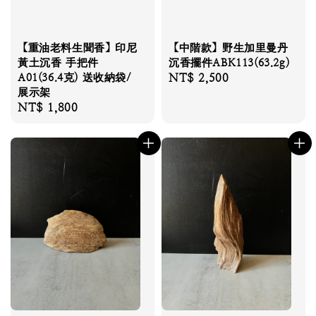
【重油老料生聞香】印尼
【中階款】野生加里曼丹
黃土沉香 手把件
沉香擺件ABK113(63.2g)
A01(36.4克) 送收納袋/
Regular
NT$ 2,500
展示架
price
Regular
NT$ 1,800
price