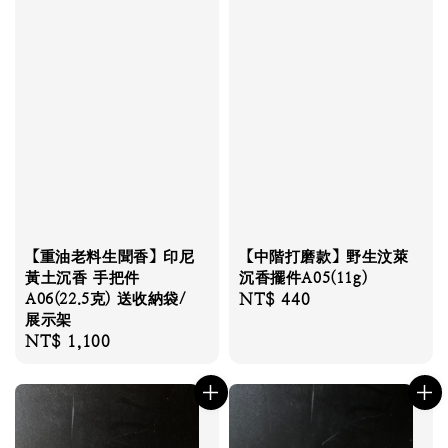
【重油老料生聞香】印尼
【中階打磨款】野生汶萊
黃土沉香 手把件
沉香擺件A05(11g)
A06(22.5克) 送收納袋/
Regular
NT$ 440
展示架
price
Regular
NT$ 1,100
price