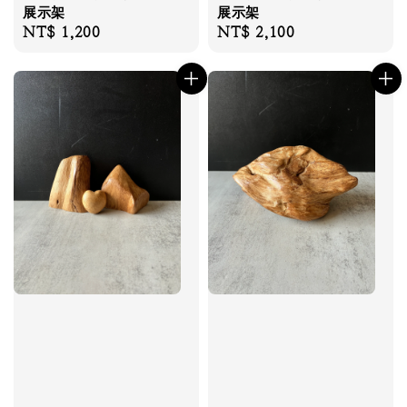
展示架
展示架
Regular
NT$ 1,200
Regular
NT$ 2,100
price
price