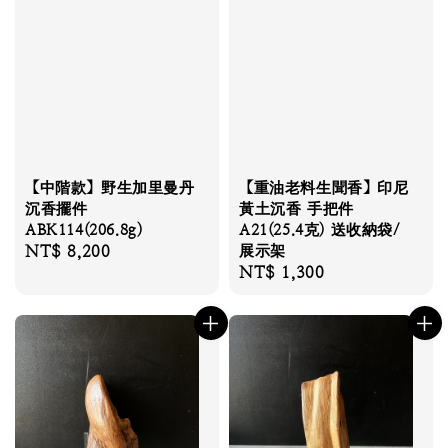
【中階款】野生加里曼丹
【重油老料生聞香】印尼
沉香擺件
黃土沉香 手把件
ABK114(206.8g)
A21(25.4克) 送收納袋/
Regular
NT$ 8,200
展示架
Regular
NT$ 1,300
price
price