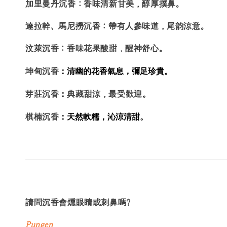
加里曼丹沉香：
香味清新甘美，醇厚撲鼻。
達拉幹、馬尼撈沉香
：帶有人參味道
，尾韵涼意。
汶萊沉香：
香味花果酸甜，醒神舒心。
：清幽的花香氣息，彌足珍貴。
坤甸沉香
：
。
芽莊沉香
典藏甜涼，最受歡迎
：天然軟糯，沁涼清甜
。
棋楠沉香
請問沉香會燻眼睛或刺鼻嗎?
Pungen