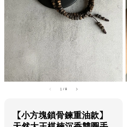
1
/
8
【小方塊鎖骨鍊重油款】
天然大王棋楠沉香雙圈手