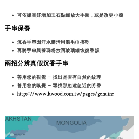
可依據喜好增加玉石點綴放大手圍，或是改更小圈
手串保養
沉香手串因汗水髒污用溫毛巾擦乾
再將手串與養珠粉放回玻璃罐恢復香韻
兩招分辨真假沉香手串
善用您的視覺 - 找出是否有自然的紋理
善用您的嗅覺 - 尋找那忽遠忽近的芳香
https://www.kwood.com.tw/pages/genuine