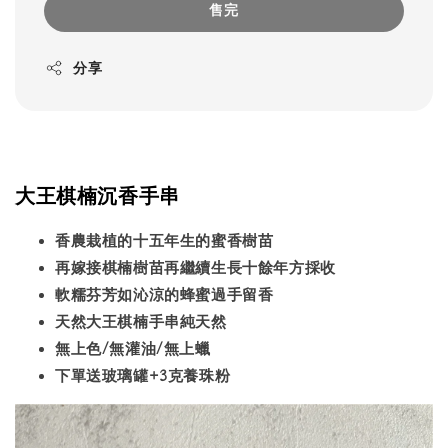
售完
分享
大王棋楠沉香手串
香農栽植的十五年生的蜜香樹苗
再嫁接棋楠樹苗再繼續生長十餘年方採收
軟糯芬芳如沁涼的蜂蜜過手留香
天然大王棋楠手串純天然
無上色/無灌油/無上蠟
下單送玻璃罐+3克養珠粉