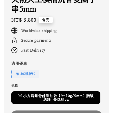
串5mm
Regular
NT$ 3,800
售完
price
Worldwide shipping
Secure payments
Fast Delivery
適用優惠
滿1500現折50
規格
M 小方塊鎖骨鍊重油款【9-10g/5mm】贈玻
璃罐+養珠粉3g