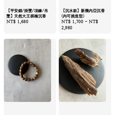
【平安鎖/掛墜/項鍊/吊
【沉水款】新幾內亞沉香
墜】天然大王棋楠沉香
(內可挑造型)
Regular
NT$ 1,680
Regular
NT$ 1,700
-
NT$
price
price
2,980