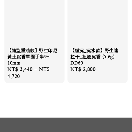
【隨型重油款】野生印尼
【緩沉_沉水款】野生達
黃土沉香單圈手串9-
拉干_扭殼沉香 (5.6g)
10mm
DD60
Regular
NT$ 3,440
-
NT$
Regular
NT$ 2,800
price
4,720
price