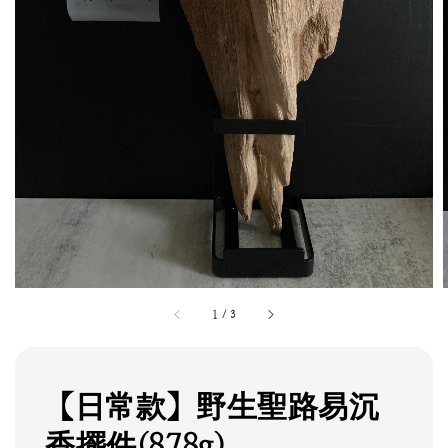
1
/
3
【日常款】野生聖路易沉
香擺件(878g)