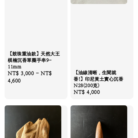
【鼓珠重油款】天然大王
棋楠沉香單圈手串9-
11mm
【油線清晰，生聞就
Regular
NT$ 3,000
-
NT$
香!】印尼黃土實心沉香
price
4,600
N28(200克)
Regular
NT$ 4,000
price