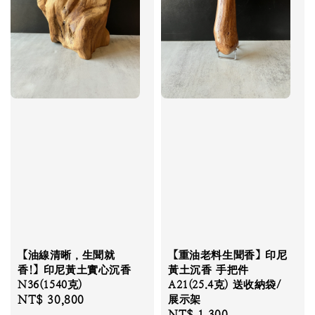
【油線清晰，生聞就
【重油老料生聞香】印尼
香!】印尼黃土實心沉香
黃土沉香 手把件
N36(1540克)
A21(25.4克) 送收納袋/
Regular
NT$ 30,800
展示架
Regular
NT$ 1,300