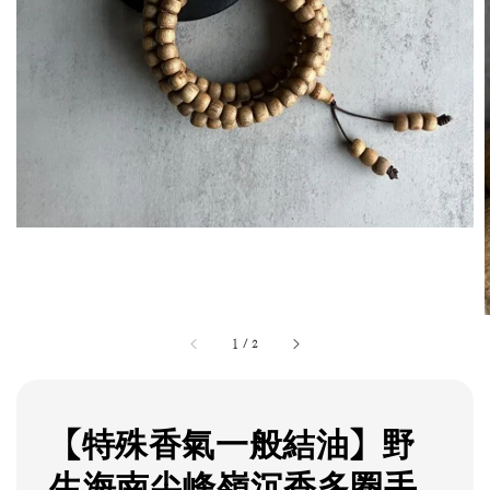
1
/
2
【特殊香氣一般結油】野
生海南尖峰嶺沉香多圈手