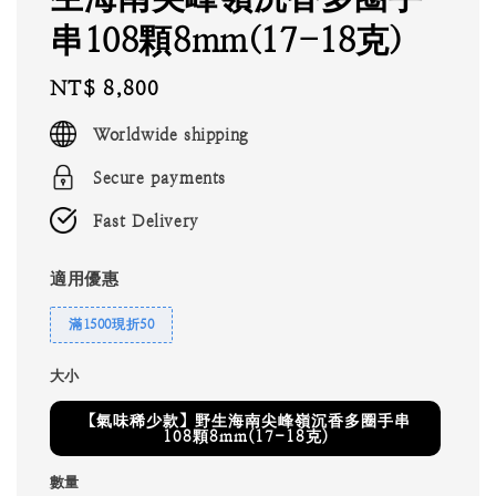
串108顆8mm(17-18克)
Regular
NT$ 8,800
price
Worldwide shipping
Secure payments
Fast Delivery
適用優惠
滿1500現折50
大小
【氣味稀少款】野生海南尖峰嶺沉香多圈手串
108顆8mm(17-18克)
數量