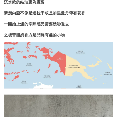
沉水款的結油更為豐富
新幾內亞不像是達拉干或是加里曼丹帶有花香
一開始上爐的辛辣感受需要幾秒退去
之後苦甜奶香方是品玩有趣的小物