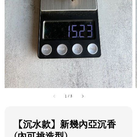
1
/
3
【沉水款】新幾內亞沉香
(內可挑造型)