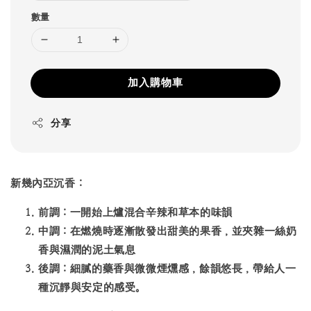
數量
加入購物車
分享
新幾內亞沉香：
前調
：一開始上爐混合辛辣和草本的味韻
中調
：在燃燒時逐漸散發出甜美的果香，並夾雜一絲奶
香與濕潤的泥土氣息
後調
：細膩的藥香與微微煙燻感，餘韻悠長，帶給人一
種沉靜與安定的感受。