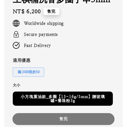
Regular
NT$ 6,200
售完
price
Worldwide shipping
Secure payments
Fast Delivery
適用優惠
滿1500現折50
大小
小方塊重油款_多圈【15-16g/5mm】贈玻璃
罐+養珠粉3g
售完