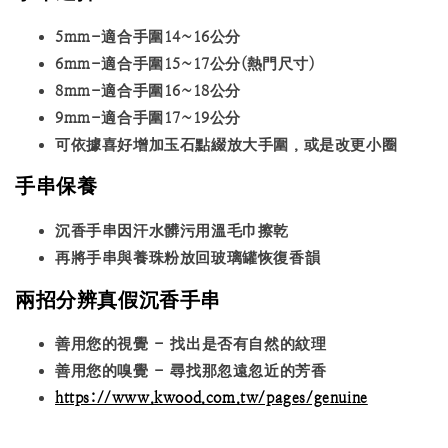
5mm-適合手圍14~16公分
6mm-適合手圍15~17公分(熱門尺寸)
8mm-適合手圍16~18公分
9mm-適合手圍17~19公分
可依據喜好增加玉石點綴放大手圍，或是改更小圈
手串保養
沉香手串因汗水髒污用溫毛巾擦乾
再將手串與養珠粉放回玻璃罐恢復香韻
兩招分辨真假沉香手串
善用您的視覺 - 找出是否有自然的紋理
善用您的嗅覺 - 尋找那忽遠忽近的芳香
https://www.kwood.com.tw/pages/genuine