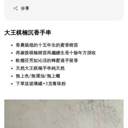
分享
大王棋楠沉香手串
香農栽植的十五年生的蜜香樹苗
再嫁接棋楠樹苗再繼續生長十餘年方採收
軟糯芬芳如沁涼的蜂蜜過手留香
天然大王棋楠手串純天然
無上色/無灌油/無上蠟
下單送玻璃罐+3克養珠粉