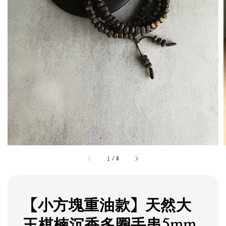
1
/
8
【小方塊重油款】天然大
王棋楠沉香多圈手串5mm