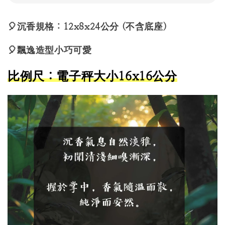
🎈沉香規格：12x8x24公分
(不含底座)
🎈飄逸造型小巧可愛
比例尺：電子秤大小16x16公分