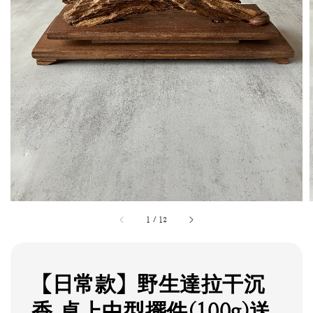
1
/
12
【日常款】野生達拉干沉
香 桌上中型擺件(100g)送