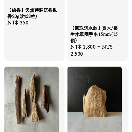
【線香】天然芽莊沉香臥
香20g(約58柱)
Regular
NT$ 350
【圓珠沉水款】貢木/長
price
生木單圈手串15mm(15
顆)
Regular
NT$ 1,800
-
NT$
price
2,500