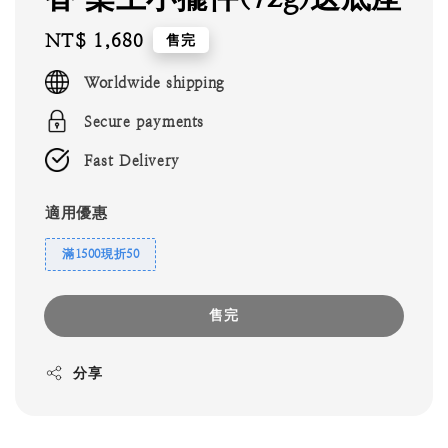
Regular
NT$ 1,680
售完
price
Worldwide shipping
Secure payments
Fast Delivery
適用優惠
滿1500現折50
售完
分享