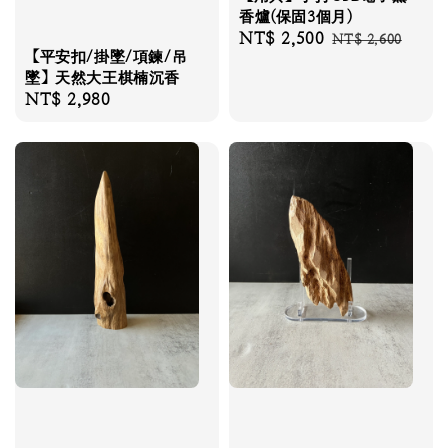
香爐(保固3個月)
Sale
NT$ 2,500
Regular
NT$ 2,600
【平安扣/掛墜/項鍊/吊
price
price
墜】天然大王棋楠沉香
Regular
NT$ 2,980
price