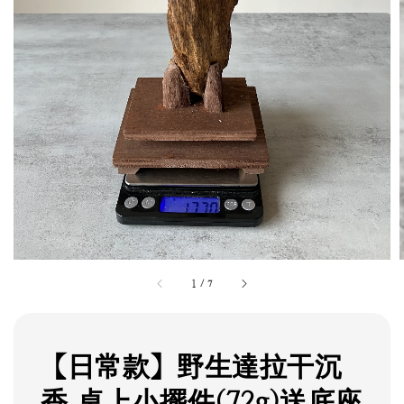
1
/
7
【日常款】野生達拉干沉
香 桌上小擺件(72g)送底座