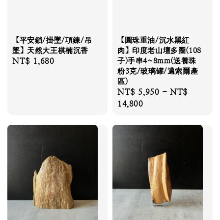
【平安鎖/掛墜/項鍊/吊
【圓珠重油/沉水黑紅
墜】天然大王棋楠沉香
肉】印度老山壇多圈(108
Regular
NT$ 1,680
子)手串4~8mm(送養珠
粉3克/玻璃罐/邁索爾產
price
區)
Regular
NT$ 5,950
-
NT$
price
14,800