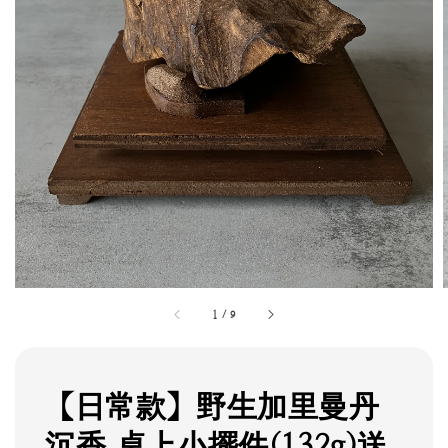
1
/
9
【日常款】野生加里曼丹
沉香 桌上小擺件(132g)送