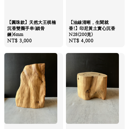
【圓珠款】天然大王棋楠
【油線清晰，生聞就
沉香雙圈手串(鎖骨
香!】印尼黃土實心沉香
鍊)6mm
N28(200克)
Regular
NT$ 3,000
Regular
NT$ 4,000
price
price