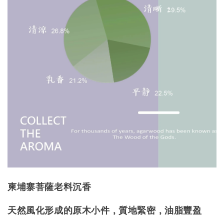
柬埔寨菩薩老料沉香
天然風化形成的原木小件，質地緊密，油脂豐盈