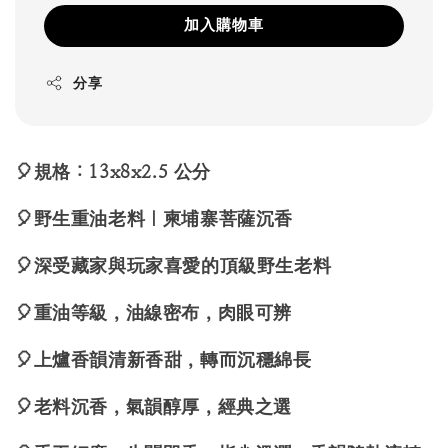
加入購物車
分享
🎈規格：13x8x2.5 公分
🎈野生重油老料｜柬埔寨菩薩沉香
🎈深受藏家與玩家喜愛的頂級野生老料
🎈重油等級，油線密布，肉眼可辨
🎈上爐香韻清新香甜，轉而沉穩綿長
🎈老料沉香，氣韻醇厚，經典之選