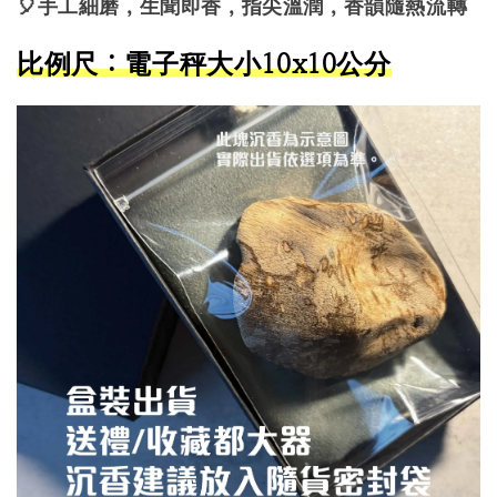
🎈手工細磨，生聞即香，指尖溫潤，香韻隨熱流轉
比例尺：電子秤大小10x10公分