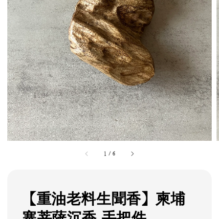
1
/
6
【重油老料生聞香】柬埔
寨菩薩沉香 手把件