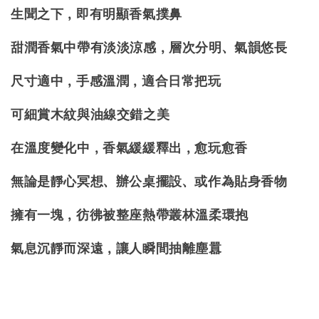
生聞之下，即有明顯香氣撲鼻
甜潤香氣中帶有淡淡涼感，層次分明、氣韻悠長
尺寸適中，手感溫潤，適合日常把玩
可細賞木紋與油線交錯之美
在溫度變化中，香氣緩緩釋出，愈玩愈香
無論是靜心冥想、辦公桌擺設
、
或作為貼身香物
擁有一塊，彷彿被整座熱帶叢林溫柔環抱
氣息沉靜而深遠，讓人瞬間抽離塵囂