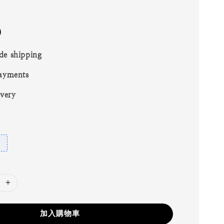
0
de shipping
ayments
ivery
加入購物車