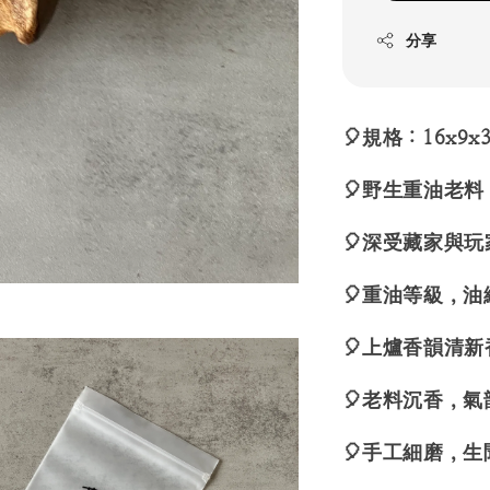
分享
🎈規格：16x9x
🎈野生重油老
🎈深受藏家與
🎈重油等級，
🎈上爐香韻清
🎈老料沉香，
🎈手工細磨，