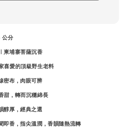
3 公分
料｜柬埔寨菩薩沉香
玩家喜愛的頂級野生老料
油線密布，肉眼可辨
新香甜，轉而沉穩綿長
氣韻醇厚，經典之選
生聞即香，指尖溫潤，香韻隨熱流轉