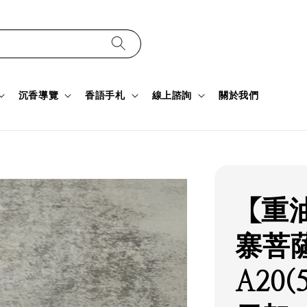
沉香導覽
香語手札
線上諮詢
關於我們
【重
寨菩
A20