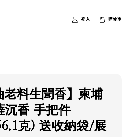
登入
購物車
油老料生聞香】柬埔
薩沉香 手把件
(56.1克) 送收納袋/展