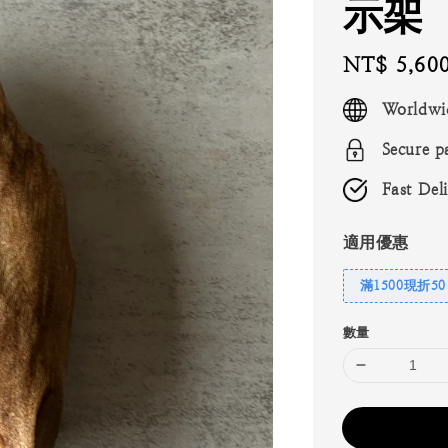
示架
Regular
NT$ 5,60
price
Worldwi
Secure p
Fast Del
適用優惠
滿1500現折50
數量