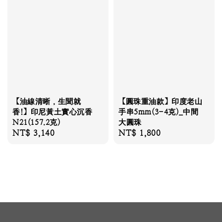
【圓珠重油款】印度老山
【油線清晰，生聞就
手串5mm(3-4克)_中間
香!】印尼黃土實心沉香
大圓珠
N21(157.2克)
Regular
NT$ 1,800
Regular
NT$ 3,140
price
price