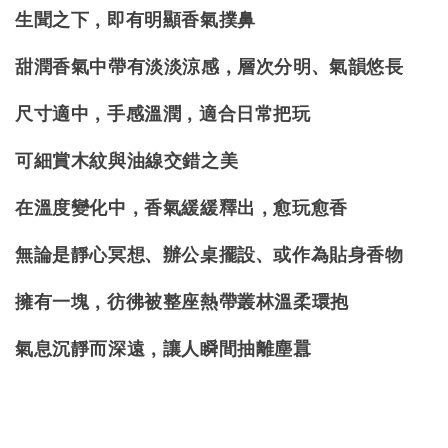
生聞之下，即有明顯香氣撲鼻
甜潤香氣中帶有淡淡涼感，層次分明、氣韻悠長
尺寸適中，手感溫潤，適合日常把玩
可細賞木紋與油線交錯之美
在溫度變化中，香氣緩緩釋出，愈玩愈香
無論是靜心冥想、辦公桌擺設
、
或作為貼身香物
擁有一塊，彷彿被整座熱帶叢林溫柔環抱
氣息沉靜而深遠，讓人瞬間抽離塵囂