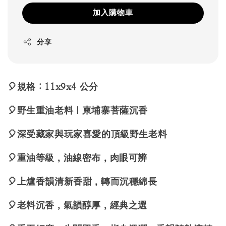
加入購物車
分享
🎈規格：11x9x4 公分
🎈野生重油老料｜柬埔寨菩薩沉香
🎈深受藏家與玩家喜愛的頂級野生老料
🎈重油等級，油線密布，肉眼可辨
🎈上爐香韻清新香甜，轉而沉穩綿長
🎈老料沉香，氣韻醇厚，經典之選