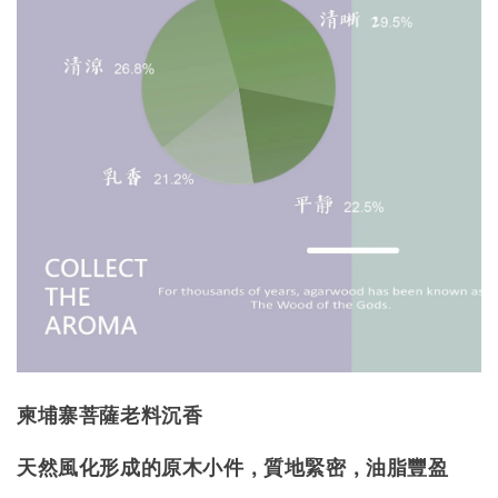
柬埔寨菩薩老料沉香
天然風化形成的原木小件，質地緊密，油脂豐盈