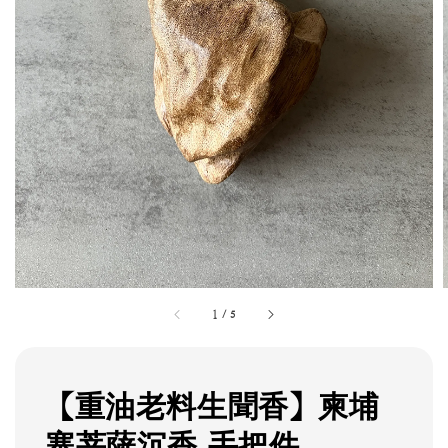
1
/
5
【重油老料生聞香】柬埔
寨菩薩沉香 手把件