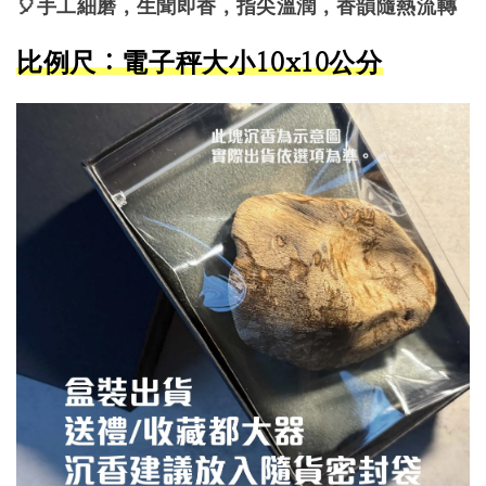
🎈手工細磨，生聞即香，指尖溫潤，香韻隨熱流轉
比例尺：電子秤大小10x10公分