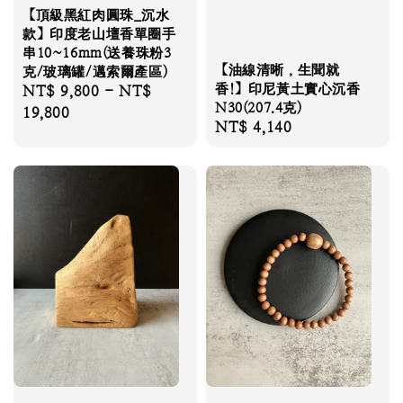
【頂級黑紅肉圓珠_沉水
款】印度老山壇香單圈手
串10~16mm(送養珠粉3
【油線清晰，生聞就
克/玻璃罐/邁索爾產區)
香!】印尼黃土實心沉香
Regular
NT$ 9,800
-
NT$
N30(207.4克)
price
19,800
Regular
NT$ 4,140
price