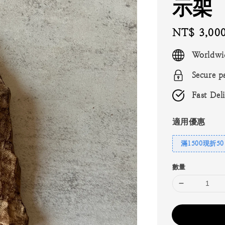
示架
Regular
NT$ 3,00
price
Worldwi
Secure p
Fast Del
適用優惠
滿1500現折50
數量