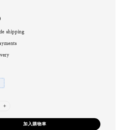
0
de shipping
ayments
ivery
加入購物車