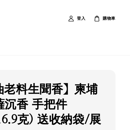
登入
購物車
油老料生聞香】柬埔
薩沉香 手把件
(16.9克) 送收納袋/展