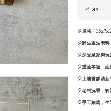
分享
🎈規格：13x7x
🎈野生重油老
🎈深受藏家與
🎈重油等級，
🎈上爐香韻清
🎈老料沉香，
🎈手工細磨，