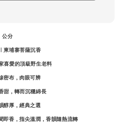
1 公分
料｜柬埔寨菩薩沉香
玩家喜愛的頂級野生老料
油線密布，肉眼可辨
新香甜，轉而沉穩綿長
氣韻醇厚，經典之選
生聞即香，指尖溫潤，香韻隨熱流轉