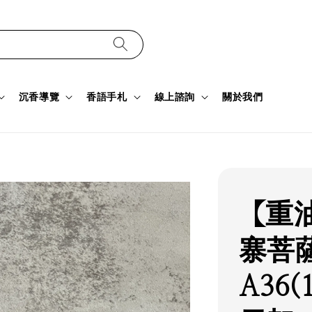
沉香導覽
香語手札
線上諮詢
關於我們
【重
寨菩
A36