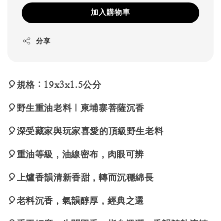
加入購物車
分享
🎈規格：19x3x1.5公分
🎈野生重油老料｜柬埔寨菩薩沉香
🎈深受藏家與玩家喜愛的頂級野生老料
🎈重油等級，油線密布，肉眼可辨
🎈上爐香韻清新香甜，轉而沉穩綿長
🎈老料沉香，氣韻醇厚，經典之選