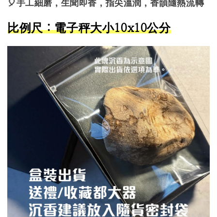
🎈手工細磨，生聞即香，指尖溫潤，香韻隨熱流轉
比例尺：電子秤大小10x10公分