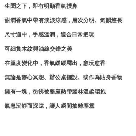
生聞之下，即有明顯香氣撲鼻
甜潤香氣中帶有淡淡涼感，層次分明、氣韻悠長
尺寸適中，手感溫潤，適合日常把玩
可細賞木紋與油線交錯之美
在溫度變化中，香氣緩緩釋出，愈玩愈香
無論是靜心冥想、辦公桌擺設
、
或作為貼身香物
擁有一塊，彷彿被整座熱帶叢林溫柔環抱
氣息沉靜而深遠，讓人瞬間抽離塵囂