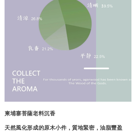
柬埔寨菩薩老料沉香
天然風化形成的原木小件，質地緊密，油脂豐盈