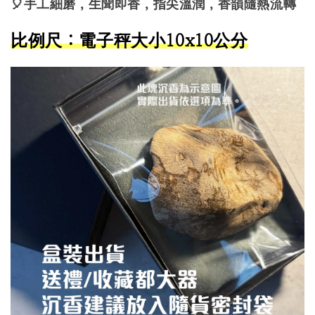
🎈手工細磨，生聞即香，指尖溫潤，香韻隨熱流轉
比例尺：電子秤大小10x10公分