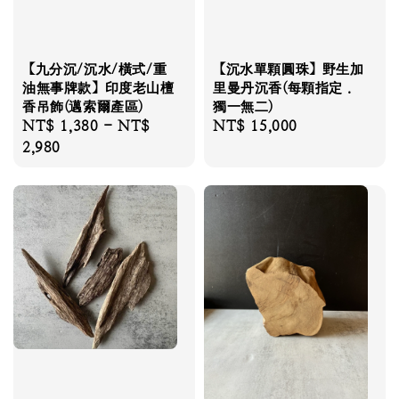
【九分沉/沉水/橫式/重
【沉水單顆圓珠】野生加
油無事牌款】印度老山檀
里曼丹沉香(每顆指定．
香吊飾(邁索爾產區)
獨一無二)
Regular
NT$ 1,380
-
NT$
Regular
NT$ 15,000
price
2,980
price