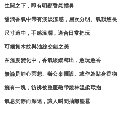
生聞之下，即有明顯香氣撲鼻
甜潤香氣中帶有淡淡涼感，層次分明、氣韻悠長
尺寸適中，手感溫潤，適合日常把玩
可細賞木紋與油線交錯之美
在溫度變化中，香氣緩緩釋出，愈玩愈香
無論是靜心冥想、辦公桌擺設
、
或作為貼身香物
擁有一塊，彷彿被整座熱帶叢林溫柔環抱
氣息沉靜而深遠，讓人瞬間抽離塵囂