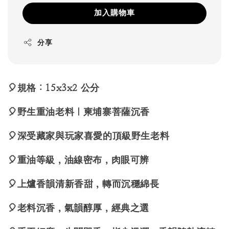
加入購物車
分享
🎈規格：15x3x2 公分
🎈野生重油老料｜柬埔寨菩薩沉香
🎈深受藏家與玩家喜愛的頂級野生老料
🎈重油等級，油線密布，肉眼可辨
🎈上爐香韻清新香甜，轉而沉穩綿長
🎈老料沉香，氣韻醇厚，經典之選