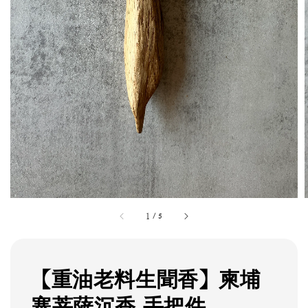
1
/
5
【重油老料生聞香】柬埔
寨菩薩沉香 手把件