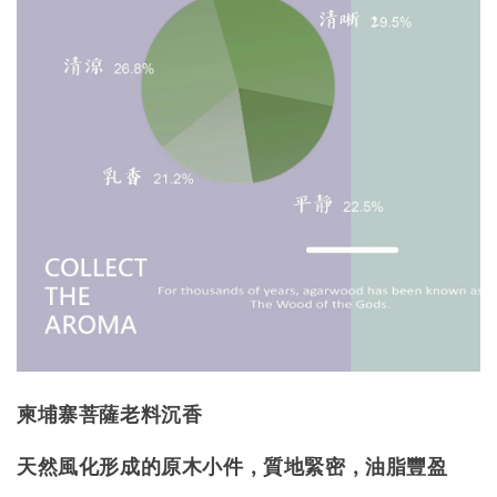
柬埔寨菩薩老料沉香
天然風化形成的原木小件，質地緊密，油脂豐盈