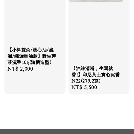
【小料雙尖/樹心油/蟲
漏/蟻漏重油款】野生芽
莊沉香10g(隨機造型)
【油線清晰，生聞就
Regular
NT$ 2,000
香!】印尼黃土實心沉香
price
N22(275.2克)
Regular
NT$ 5,500
price