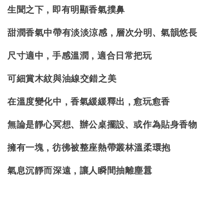
生聞之下，即有明顯香氣撲鼻
甜潤香氣中帶有淡淡涼感，層次分明、氣韻悠長
尺寸適中，手感溫潤，適合日常把玩
可細賞木紋與油線交錯之美
在溫度變化中，香氣緩緩釋出，愈玩愈香
無論是靜心冥想、辦公桌擺設
、
或作為貼身香物
擁有一塊，彷彿被整座熱帶叢林溫柔環抱
氣息沉靜而深遠，讓人瞬間抽離塵囂