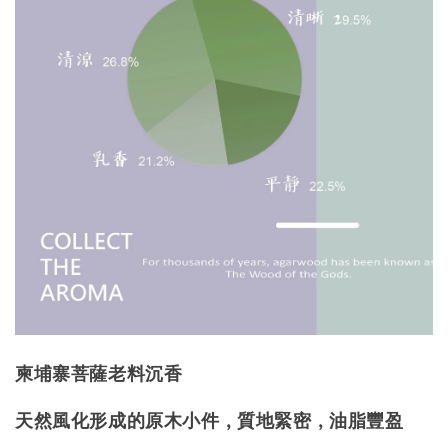
柬埔寨菩薩老料沉香
天然風化形成的原木小件，質地緊密，油脂豐盈