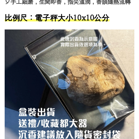
🎈手工細磨，生聞即香，指尖溫潤，香韻隨熱流轉
比例尺：電子秤大小10x10公分