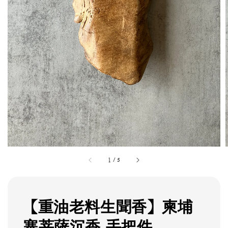
1
/
5
【重油老料生聞香】柬埔
寨菩薩沉香 手把件