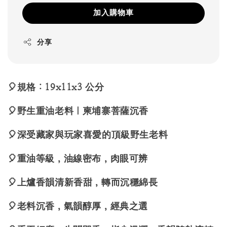
加入購物車
分享
🎈規格：19x11x3 公分
🎈野生重油老料｜柬埔寨菩薩沉香
🎈深受藏家與玩家喜愛的頂級野生老料
🎈重油等級，油線密布，肉眼可辨
🎈上爐香韻清新香甜，轉而沉穩綿長
🎈老料沉香，氣韻醇厚，經典之選