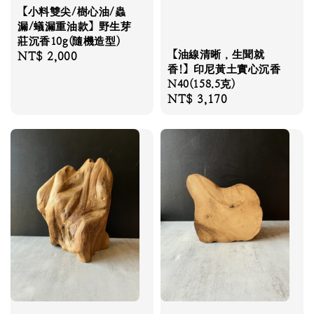
【小料雙尖/樹心油/蟲
漏/蟻漏重油款】野生芽
莊沉香10g(隨機造型)
【油線清晰，生聞就
Regular
NT$ 2,000
香!】印尼黃土實心沉香
price
N40(158.5克)
Regular
NT$ 3,170
price