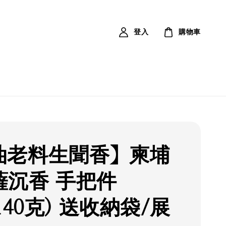
登入
購物車
油老料生聞香】柬埔
薩沉香 手把件
(140克) 送收納袋/展