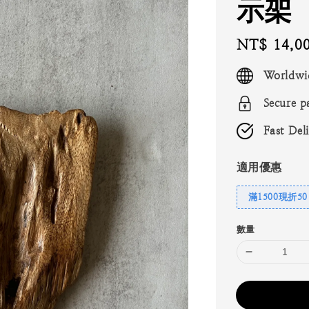
示架
Regular
NT$ 14,0
price
Worldwi
Secure p
Fast Del
適用優惠
滿1500現折50
數量