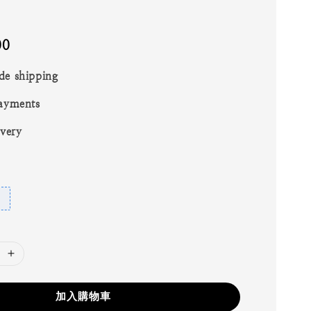
00
de shipping
ayments
ivery
加入購物車