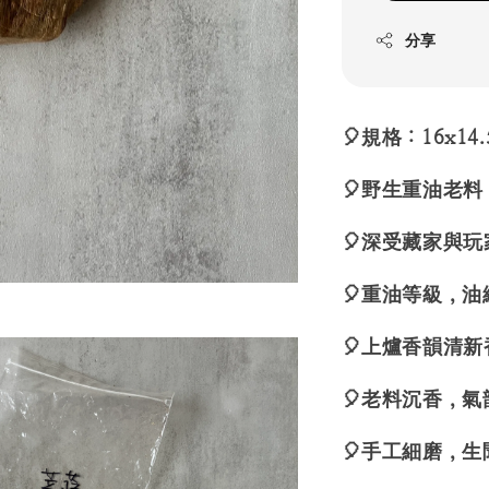
分享
🎈規格：16x14.
🎈野生重油老
🎈深受藏家與
🎈重油等級，
🎈上爐香韻清
🎈老料沉香，
🎈手工細磨，