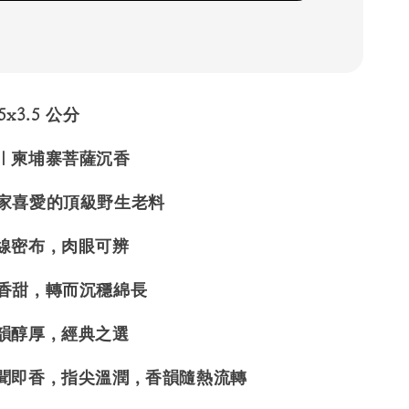
5x3.5 公分
料｜柬埔寨菩薩沉香
玩家喜愛的頂級野生老料
油線密布，肉眼可辨
新香甜，轉而沉穩綿長
氣韻醇厚，經典之選
生聞即香，指尖溫潤，香韻隨熱流轉