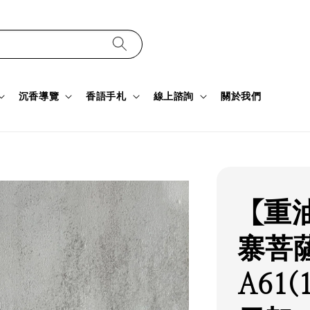
沉香導覽
香語手札
線上諮詢
關於我們
【重
寨菩
A61