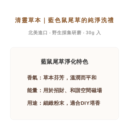
清靈草本｜藍色鼠尾草的純淨洗禮
北美進口 ‧ 野生採集研磨 ‧ 30g 入
藍鼠尾草淨化特色
香氣：草本芬芳，溫潤而平和
能量：用於招財、和諧空間磁場
用途：細緻粉末，適合DIY塔香