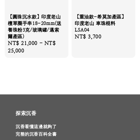
【圓珠沉水款】印度老山
【重油款-希莫加產區】
檀單圈手串18-20mm(送
印度老山 車珠棍料
養珠粉3克/玻璃罐/邁索
LSA04
爾產區)
Regular
NT$ 3,700
Regular
NT$ 21,000
-
NT$
price
price
25,000
探索沉香
沉香看懂這邊就夠了
完整的沉香百科全書