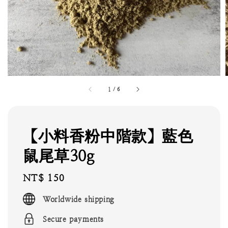
1
/
6
【小料香粉中階款】藍色
鼠尾草30g
Regular
NT$ 150
price
Worldwide shipping
Secure payments