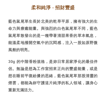
柔和純淨 ‧ 招財豐盛
藍色鼠尾草生長於北美的乾旱平原，擁有強大的生
命力與療癒能量。與強烈的白色鼠尾草不同，藍色
鼠尾草散發出的是一種帶著清甜果香的草本氣息，
能溫柔地撥開空氣中的沉悶感，注入一股如原野微
風般的明亮。
30g 的中階香粉規格，是妳日常居家淨化的最佳伴
侶。無論是想為工作室招來正向的豐盛能量，或是
想在睡前平復紛擾的思緒，藍色鼠尾草那股清靈的
煙雲，都能為妳守護這片純淨的私人領域，讓身心
重新充滿活力。