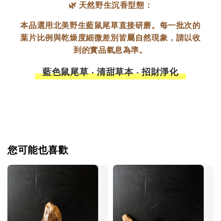
🌿 天然野生沉香型態：
本品選用北美野生藍鼠尾草直接研磨。每一批次的
葉片比例與乾燥度細微差別皆屬自然現象，請以收
到的實品氣息為準。
藍色鼠尾草 ‧ 清甜草本 ‧ 招財淨化
您可能也喜歡